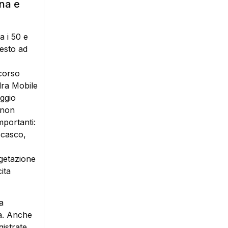
ena e
a i 50 e
uesto ad
rcorso
dra Mobile
aggio
 non
mportanti:
ocasco,
egetazione
ita
a
ma. Anche
istrate