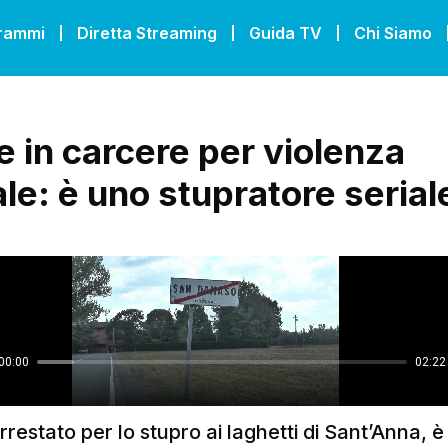
grammi
Diretta Streaming
Guida TV
Chi Siamo
 in carcere per violenza
le: è uno stupratore serial
arrestato per lo stupro ai laghetti di Sant’Anna, è