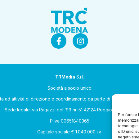
TRMedia
S.r.l.
Società a socio unico
ta ad attività di direzione e coordinamento da parte di Coop Allean
Sede legale: via Ragazzi del ’99 nr. 51 42124 Reggio Emilia (RE)
Per fornire
memorizzare
P.Iva 00651840365
tecnologie 
o ID unici s
Capitale sociale € 1.040.000 i.v.
negativamen