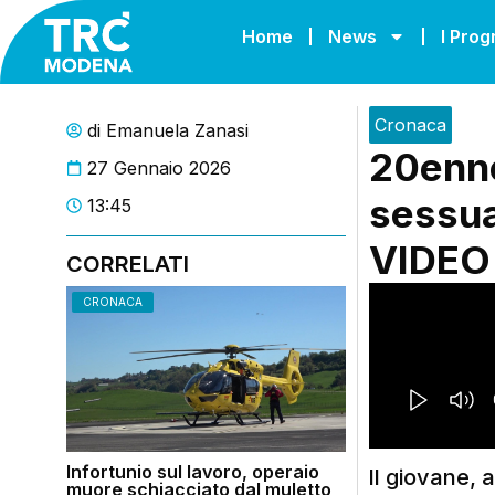
Home
News
I Pro
Cronaca
di
Emanuela Zanasi
20enne
27 Gennaio 2026
sessua
13:45
VIDEO
CORRELATI
CRONACA
Infortunio sul lavoro, operaio
ll giovane, 
muore schiacciato dal muletto