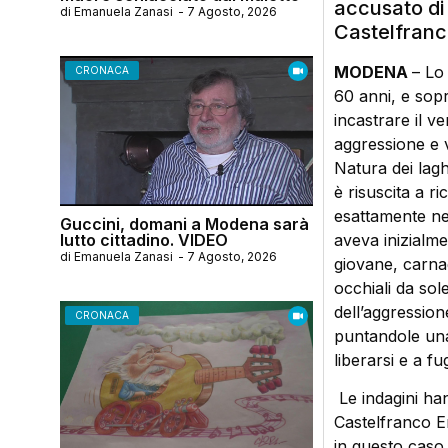
accusato di 
di
Emanuela Zanasi
-
7 Agosto, 2026
Castelfranco
MODENA
– Lo
CRONACA
60 anni, e sopr
incastrare il v
aggressione e 
Natura dei lagh
è risuscita a r
esattamente nel
Guccini, domani a Modena sarà
lutto cittadino. VIDEO
aveva inizialme
di
Emanuela Zanasi
-
7 Agosto, 2026
giovane, carnag
occhiali da sol
dell’aggression
CRONACA
puntandole una 
liberarsi e a fu
Le indagini han
Castelfranco Em
in questo caso