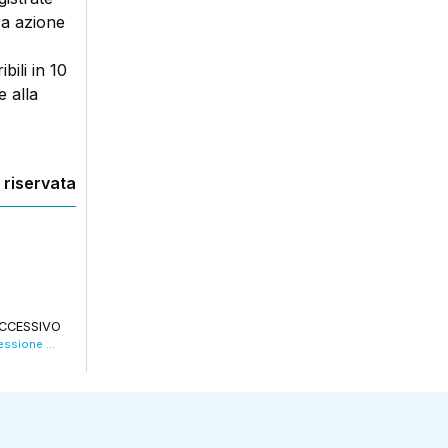
ra azione
bili in 10
 alla
 riservata
CCESSIVO
Giornata della memoria, da Fossoli una riflessione sull’attualità. VIDEO