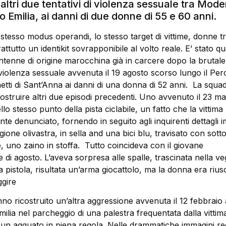
altri due tentativi di violenza sessuale tra Mod
 Emilia, ai danni di due donne di 55 e 60 anni.
 stesso modus operandi, lo stesso target di vittime, donne tr
attutto un identikit sovrapponibile al volto reale. E’ stato q
entenne di origine marocchina già in carcere dopo la brutale
violenza sessuale avvenuta il 19 agosto scorso lungo il Pe
etti di Sant’Anna ai danni di una donna di 52 anni. La squa
icostruire altri due episodi precedenti. Uno avvenuto il 23 m
lo stesso punto della pista ciclabile, un fatto che la vittima
nte denunciato, fornendo in seguito agli inquirenti dettagli i
ione olivastra, in sella and una bici blu, travisato con sott
e, uno zaino in stoffa. Tutto coincideva con il giovane
e di agosto. L’aveva sorpresa alle spalle, trascinata nella v
pistola, risultata un’arma giocattolo, ma la donna era riusc
ggire
no ricostruito un’altra aggressione avvenuta il 12 febbraio 
ilia nel parcheggio di una palestra frequentata dalla vitti
 un agguato in piena regola. Nelle drammatiche immagini reg