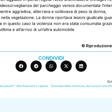
 videosorveglianza del parcheggio veniva documentata l’inte
mentre aggrediva, atterrava e sollevava di peso la donna,
nella vegetazione. La donna riportava lesioni giudicate guari
e in questo caso la violenza non era stata consumata grazie
ittima e all’arrivo di un’altra automobile
© Riproduzione
CONDIVIDI
SU
“Chi porterà queste parole?”. Alle Passioni il capolavoro di Delbo. VIDEO