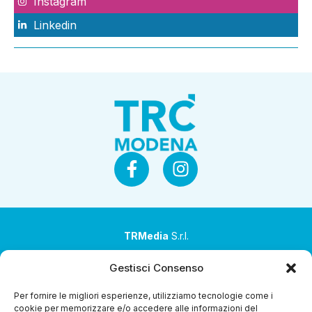
Instagram
Linkedin
TRMedia
S.r.l.
Società a socio unico
Gestisci Consenso
Società sottoposta ad attività di direzione e
Per fornire le migliori esperienze, utilizziamo tecnologie come i
coordinamento da parte di Coop Alleanza 3.0 Soc. Coop.
cookie per memorizzare e/o accedere alle informazioni del