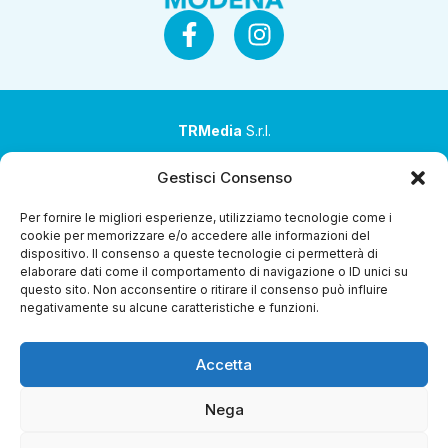
TRMedia
S.r.l.
Società a socio unico
Gestisci Consenso
Società sottoposta ad attività di direzione e
Per fornire le migliori esperienze, utilizziamo tecnologie come i
coordinamento da parte di Coop Alleanza 3.0 Soc. Coop.
cookie per memorizzare e/o accedere alle informazioni del
dispositivo. Il consenso a queste tecnologie ci permetterà di
Sede legale: via Ragazzi del ’99 nr. 51 42124 Reggio Emilia
elaborare dati come il comportamento di navigazione o ID unici su
(RE)
questo sito. Non acconsentire o ritirare il consenso può influire
negativamente su alcune caratteristiche e funzioni.
P.Iva 00651840365
Capitale sociale € 1.040.000 i.v.
Accetta
Home
i Programmi
Diretta Streaming
Guida TV
Chi
Siamo
Contatti
Gerenza
Whistleblowing
Nega