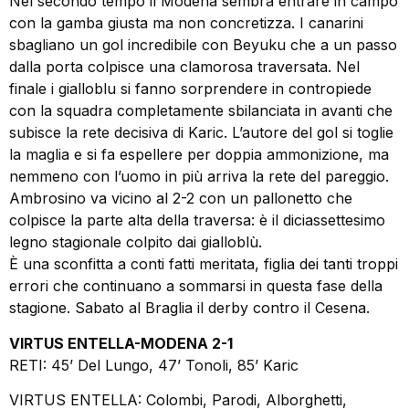
Nel secondo tempo il Modena sembra entrare in campo
con la gamba giusta ma non concretizza. I canarini
sbagliano un gol incredibile con Beyuku che a un passo
dalla porta colpisce una clamorosa traversata. Nel
finale i gialloblu si fanno sorprendere in contropiede
con la squadra completamente sbilanciata in avanti che
subisce la rete decisiva di Karic. L’autore del gol si toglie
la maglia e si fa espellere per doppia ammonizione, ma
nemmeno con l’uomo in più arriva la rete del pareggio.
Ambrosino va vicino al 2-2 con un pallonetto che
colpisce la parte alta della traversa: è il diciassettesimo
legno stagionale colpito dai gialloblù.
È una sconfitta a conti fatti meritata, figlia dei tanti troppi
errori che continuano a sommarsi in questa fase della
stagione. Sabato al Braglia il derby contro il Cesena.
VIRTUS ENTELLA-MODENA 2-1
RETI: 45’ Del Lungo, 47’ Tonoli, 85’ Karic
VIRTUS ENTELLA: Colombi, Parodi, Alborghetti,