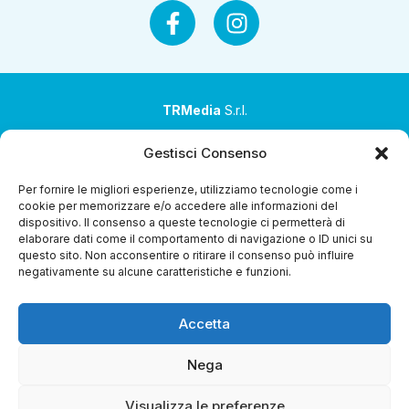
TRMedia
S.r.l.
Società a socio unico
Gestisci Consenso
Società sottoposta ad attività di direzione e
Per fornire le migliori esperienze, utilizziamo tecnologie come i
coordinamento da parte di Coop Alleanza 3.0 Soc. Coop.
cookie per memorizzare e/o accedere alle informazioni del
dispositivo. Il consenso a queste tecnologie ci permetterà di
Sede legale: via Ragazzi del ’99 nr. 51 42124 Reggio Emilia
elaborare dati come il comportamento di navigazione o ID unici su
(RE)
questo sito. Non acconsentire o ritirare il consenso può influire
negativamente su alcune caratteristiche e funzioni.
P.Iva 00651840365
Capitale sociale € 1.040.000 i.v.
Accetta
Home
i Programmi
Diretta Streaming
Guida TV
Chi
Siamo
Contatti
Gerenza
Whistleblowing
Nega
Visualizza le preferenze