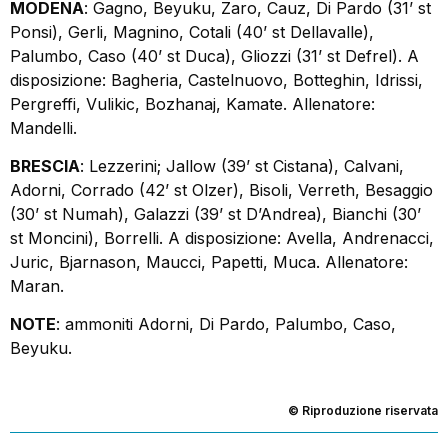
MODENA
: Gagno, Beyuku, Zaro, Cauz, Di Pardo (31’ st
Ponsi), Gerli, Magnino, Cotali (40’ st Dellavalle),
Palumbo, Caso (40’ st Duca), Gliozzi (31’ st Defrel). A
disposizione: Bagheria, Castelnuovo, Botteghin, Idrissi,
Pergreffi, Vulikic, Bozhanaj, Kamate. Allenatore:
Mandelli.
BRESCIA
: Lezzerini; Jallow (39’ st Cistana), Calvani,
Adorni, Corrado (42’ st Olzer), Bisoli, Verreth, Besaggio
(30’ st Numah), Galazzi (39’ st D’Andrea), Bianchi (30’
st Moncini), Borrelli. A disposizione: Avella, Andrenacci,
Juric, Bjarnason, Maucci, Papetti, Muca. Allenatore:
Maran.
NOTE
: ammoniti Adorni, Di Pardo, Palumbo, Caso,
Beyuku.
© Riproduzione riservata