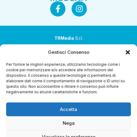
TRMedia
S.r.l.
Società a socio unico
Gestisci Consenso
Società sottoposta ad attività di direzione e
Per fornire le migliori esperienze, utilizziamo tecnologie come i
coordinamento da parte di Coop Alleanza 3.0 Soc. Coop.
cookie per memorizzare e/o accedere alle informazioni del
dispositivo. Il consenso a queste tecnologie ci permetterà di
Sede legale: via Ragazzi del ’99 nr. 51 42124 Reggio Emilia
elaborare dati come il comportamento di navigazione o ID unici su
(RE)
questo sito. Non acconsentire o ritirare il consenso può influire
negativamente su alcune caratteristiche e funzioni.
P.Iva 00651840365
Capitale sociale € 1.040.000 i.v.
Accetta
Home
i Programmi
Diretta Streaming
Guida TV
Chi
Siamo
Contatti
Gerenza
Whistleblowing
Nega
Visualizza le preferenze