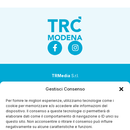
TRMedia
S.r.l.
Società a socio unico
Gestisci Consenso
Società sottoposta ad attività di direzione e
Per fornire le migliori esperienze, utilizziamo tecnologie come i
coordinamento da parte di Coop Alleanza 3.0 Soc. Coop.
cookie per memorizzare e/o accedere alle informazioni del
dispositivo. Il consenso a queste tecnologie ci permetterà di
Sede legale: via Ragazzi del ’99 nr. 51 42124 Reggio Emilia
elaborare dati come il comportamento di navigazione o ID unici su
(RE)
questo sito. Non acconsentire o ritirare il consenso può influire
negativamente su alcune caratteristiche e funzioni.
P.Iva 00651840365