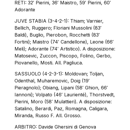
RETI: 32′ Pierini, 36′ Maistro, 59′ Pierini, 60′
Adorante
JUVE STABIA (3-4-2-1): Thiam; Varnier,
Bellich, Ruggero; Floriani Mussolini (83′
Baldi), Buglio, Pierobon, Rocchetti (83′
Fortini); Maistro (74′ Candellone), Leone (66′
Meli); Adorante (74′ Artistico). A disposizione:
Matosevic, Zuccon, Piscopo, Folino, Gerbo,
Piovanello, Mosti. All. Pagliuca.
SASSUOLO (4-2-3-1): Moldovan; Toljan,
Odenthal, Muharemovic, Doig (19′
Pieragnolo); Obiang, Lipani (58′ Ghion, 66′
Iannoni); Volpato (46′ Laurienté), Thorstvedt,
Pierini, Moro (58′ Mulattieri). A disposizione:
Satalino, Berardi, Paz, Romagna, Caligara,
Miranda, Russo F. All. Grosso.
ARBITRO: Davide Ghersini di Genova