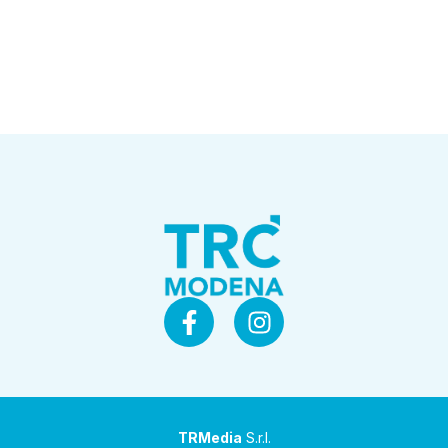
TRMedia
S.r.l.