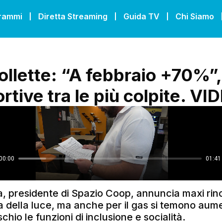
grammi
Diretta Streaming
Guida TV
Chi Siamo
ollette: “A febbraio +70%”,
rtive tra le più colpite. VI
a, presidente di Spazio Coop, annuncia maxi rin
ta della luce, ma anche per il gas si temono aume
chio le funzioni di inclusione e socialità.