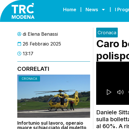
Home
News
I Pro
Cronaca
di
Elena Benassi
Caro b
26 Febbraio 2025
polispo
13:17
CORRELATI
CRONACA
Daniele Sitt
sulla bollet
Infortunio sul lavoro, operaio
al 60%. A ris
muore schiacciato dal muletto