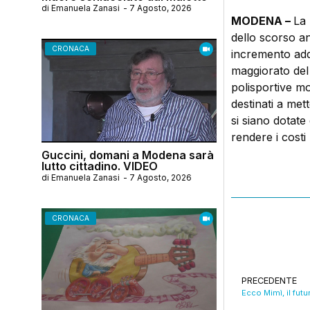
di
Emanuela Zanasi
-
7 Agosto, 2026
MODENA –
La 
dello scorso a
CRONACA
incremento add
maggiorato del 
polisportive mo
destinati a mett
si siano dotate 
rendere i costi 
Guccini, domani a Modena sarà
lutto cittadino. VIDEO
di
Emanuela Zanasi
-
7 Agosto, 2026
CRONACA
PRECEDENTE