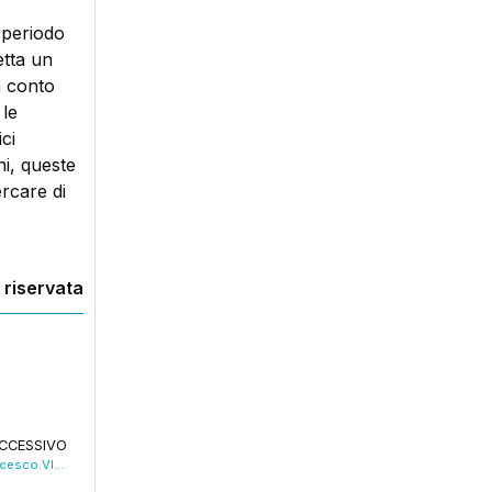
o periodo
etta un
n conto
 le
ci
ni, queste
ercare di
 riservata
CCESSIVO
Sassuolo, fedeli in preghiera per Papa Francesco.VIDEO