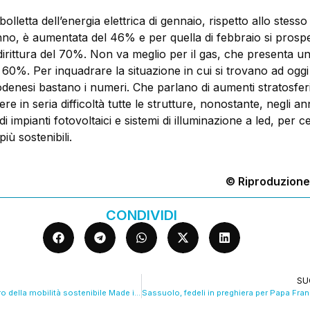
bolletta dell’energia elettrica di gennaio, rispetto allo stess
nno, è aumentata del 46% e per quella di febbraio si prosp
irittura del 70%. Non va meglio per il gas, che presenta u
60%. Per inquadrare la situazione in cui si trovano ad oggi
denesi bastano i numeri. Che parlano di aumenti stratosferi
ere in seria difficoltà tutte le strutture, nonostante, negli an
di impianti fotovoltaici e sistemi di illuminazione a led, per c
più sostenibili.
© Riproduzione
CONDIVIDI
SU
Ecco Mimì, il futuro della mobilità sostenibile Made in Modena. VIDEO