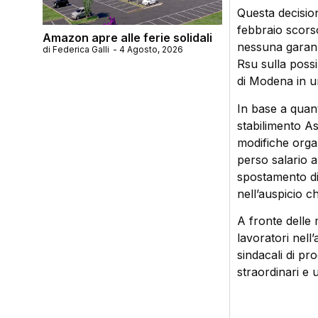
Questa decision
febbraio scorso
Amazon apre alle ferie solidali
nessuna garanzi
di
Federica Galli
-
4 Agosto, 2026
Rsu sulla possi
di Modena in u
In base a quant
stabilimento As
modifiche orga
perso salario a
spostamento di 
nell’auspicio 
A fronte delle 
lavoratori nell
sindacali di pr
straordinari e 