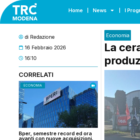
Home
News
I Pro
Economia
di
Redazione
La cer
16 Febbraio 2026
produz
16:10
CORRELATI
ECONOMIA
Bper, semestre record ed ora
avanti con nuove acquisizioni.