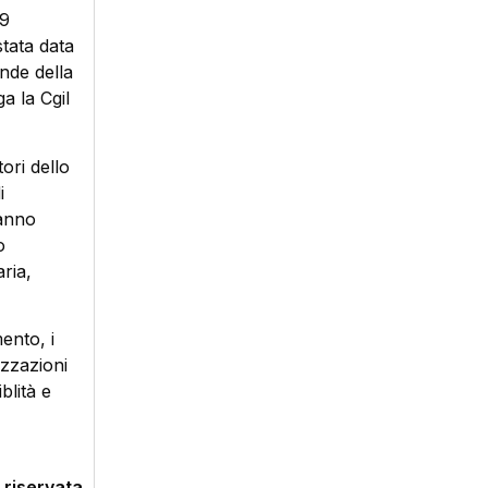
 9
stata data
ande della
a la Cgil
ori dello
i
hanno
o
ria,
ento, i
izzazioni
blità e
 riservata