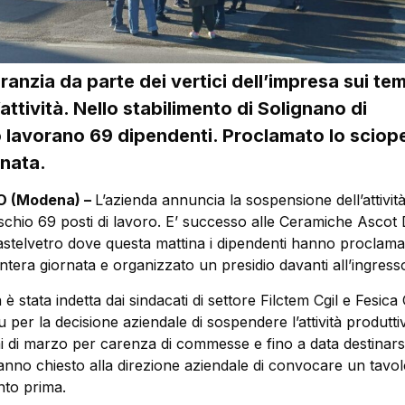
anzia da parte dei vertici dell’impresa sui tem
’attività. Nello stabilimento di Solignano di
 lavorano 69 dipendenti. Proclamato lo sciop
rnata.
 (Modena) –
L’azienda annuncia la sospensione dell’attivit
ischio 69 posti di lavoro. E’ successo alle Ceramiche Ascot
astelvetro dove questa mattina i dipendenti hanno proclam
intera giornata e organizzato un presidio davanti all’ingress
a è stata indetta dai sindacati di settore Filctem Cgil e Fesica
u per la decisione aziendale di sospendere l’attività produtti
mi di marzo per carenza di commesse e fino a data destinarsi
anno chiesto alla direzione aziendale di convocare un tavol
to prima.