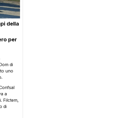
pi della
ero per
à
 Dom di
ato uno
o.
 Confsal
va a
. Filctem,
o di