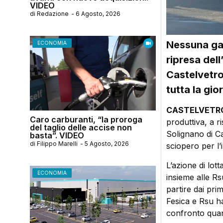
VIDEO
di
Redazione
-
6 Agosto, 2026
Nessuna gar
ECONOMIA
ripresa dell
Castelvetro
tutta la gio
CASTELVETRO
Caro carburanti, “la proroga
produttiva, a r
del taglio delle accise non
Solignano di C
basta”. VIDEO
di
Filippo Marelli
-
5 Agosto, 2026
sciopero per l’
L’azione di lott
ECONOMIA
insieme alle Rs
partire dai pri
Fesica e Rsu h
confronto quan