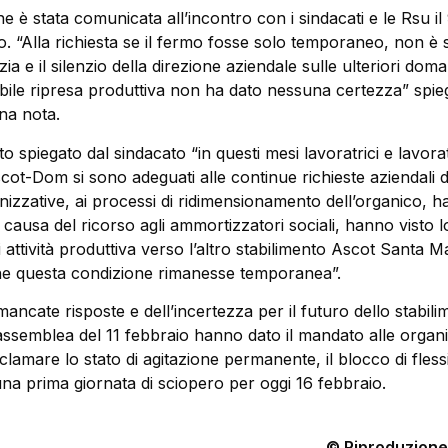
e è stata comunicata all’incontro con i sindacati e le Rsu il
. “Alla richiesta se il fermo fosse solo temporaneo, non è 
a e il silenzio della direzione aziendale sulle ulteriori dom
bile ripresa produttiva non ha dato nessuna certezza” spieg
na nota.
o spiegato dal sindacato “in questi mesi lavoratrici e lavorat
cot-Dom si sono adeguati alle continue richieste aziendali d
nizzative, ai processi di ridimensionamento dell’organico, 
 causa del ricorso agli ammortizzatori sociali, hanno visto l
attività produttiva verso l’altro stabilimento Ascot Santa Ma
che questa condizione rimanesse temporanea”.
mancate risposte e dell’incertezza per il futuro dello stabilim
’assemblea del 11 febbraio hanno dato il mandato alle organ
oclamare lo stato di agitazione permanente, il blocco di flessi
una prima giornata di sciopero per oggi 16 febbraio.
© Riproduzione