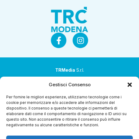
TRMedia
S.r.l.
Società a socio unico
Gestisci Consenso
Società sottoposta ad attività di direzione e
Per fornire le migliori esperienze, utilizziamo tecnologie come i
coordinamento da parte di Coop Alleanza 3.0 Soc. Coop.
cookie per memorizzare e/o accedere alle informazioni del
dispositivo. Il consenso a queste tecnologie ci permetterà di
Sede legale: via Ragazzi del ’99 nr. 51 42124 Reggio Emilia
elaborare dati come il comportamento di navigazione o ID unici su
(RE)
questo sito. Non acconsentire o ritirare il consenso può influire
negativamente su alcune caratteristiche e funzioni.
P.Iva 00651840365
Capitale sociale € 1.040.000 i.v.