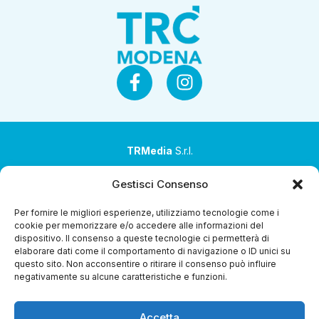
TRMedia
S.r.l.
Società a socio unico
Gestisci Consenso
Società sottoposta ad attività di direzione e
Per fornire le migliori esperienze, utilizziamo tecnologie come i
coordinamento da parte di Coop Alleanza 3.0 Soc. Coop.
cookie per memorizzare e/o accedere alle informazioni del
dispositivo. Il consenso a queste tecnologie ci permetterà di
Sede legale: via Ragazzi del ’99 nr. 51 42124 Reggio Emilia
elaborare dati come il comportamento di navigazione o ID unici su
(RE)
questo sito. Non acconsentire o ritirare il consenso può influire
negativamente su alcune caratteristiche e funzioni.
P.Iva 00651840365
Capitale sociale € 1.040.000 i.v.
Accetta