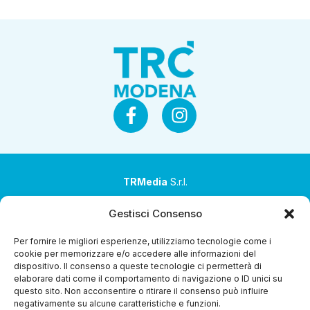
TRMedia
S.r.l.
Società a socio unico
Gestisci Consenso
Società sottoposta ad attività di direzione e
Per fornire le migliori esperienze, utilizziamo tecnologie come i
coordinamento da parte di Coop Alleanza 3.0 Soc. Coop.
cookie per memorizzare e/o accedere alle informazioni del
dispositivo. Il consenso a queste tecnologie ci permetterà di
Sede legale: via Ragazzi del ’99 nr. 51 42124 Reggio Emilia
elaborare dati come il comportamento di navigazione o ID unici su
(RE)
questo sito. Non acconsentire o ritirare il consenso può influire
negativamente su alcune caratteristiche e funzioni.
P.Iva 00651840365