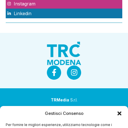
Instagram
Linkedin
TRMedia
S.r.l.
Società a socio unico
Gestisci Consenso
Società sottoposta ad attività di direzione e
Per fornire le migliori esperienze, utilizziamo tecnologie come i
coordinamento da parte di Coop Alleanza 3.0 Soc. Coop.