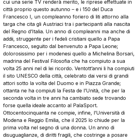
cui una serie TV renderà merito, le riprese effettuate in
città proprio questo autunno – e i 150 del Duca
Francesco I, un compleanno foriero di liti attorno alla
targa che cita gli Austriaci tra i partecipanti alla nascita
del Regno d’Italia. Un anno di compleanni ma anche di
addii, struggente per i fedeli cristiani quello a Papa
Francesco, seguito dal benvenuto a Papa Leone;
dolorosissimo per i modenesi quello a Michelina Borsari,
madrina del Festival Filosofia che ha compiuto a sua
volta 25 anni nel di lei ricordo. Ventott’anni li ha compiuti
il sito UNESCO della città, celebrato dai versi di grandi
attori sotto la volta del Duomo e in Piazza Grande;
ottanta ne ha compiuti la Festa de l’Unità, che per la
seconda volta in tre anni ha cambiato sede trovando
forse quella ideale accanto al PalaSport.
Ottocentocinquanta ne compie, infine, l’Università di
Modena e Reggio Emilia, che il 2025 lo chiude per la
prima volta nel segno di una donna. Un anno di
disuguaglianze, di diritti fragili, che costringe a posare