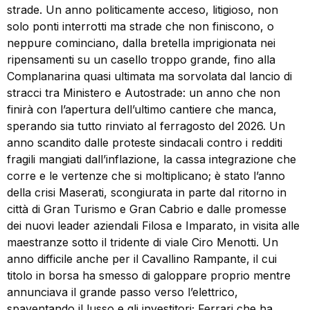
strade. Un anno politicamente acceso, litigioso, non
solo ponti interrotti ma strade che non finiscono, o
neppure cominciano, dalla bretella imprigionata nei
ripensamenti su un casello troppo grande, fino alla
Complanarina quasi ultimata ma sorvolata dal lancio di
stracci tra Ministero e Autostrade: un anno che non
finirà con l’apertura dell’ultimo cantiere che manca,
sperando sia tutto rinviato al ferragosto del 2026. Un
anno scandito dalle proteste sindacali contro i redditi
fragili mangiati dall’inflazione, la cassa integrazione che
corre e le vertenze che si moltiplicano; è stato l’anno
della crisi Maserati, scongiurata in parte dal ritorno in
città di Gran Turismo e Gran Cabrio e dalle promesse
dei nuovi leader aziendali Filosa e Imparato, in visita alle
maestranze sotto il tridente di viale Ciro Menotti. Un
anno difficile anche per il Cavallino Rampante, il cui
titolo in borsa ha smesso di galoppare proprio mentre
annunciava il grande passo verso l’elettrico,
spaventando il lusso e gli investitori; Ferrari che ha