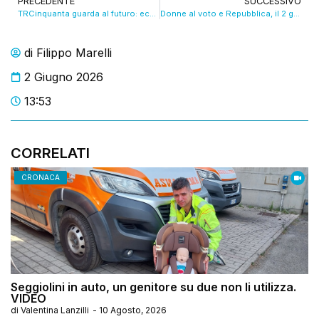
PRECEDENTE
SUCCESSIVO
TRCinquanta guarda al futuro: ecco Franchino, robot superstar. VIDEO
Donne al voto e Repubblica, il 2 giugno in piazza Roma. VIDEO
di
Filippo Marelli
2 Giugno 2026
13:53
CORRELATI
CRONACA
Seggiolini in auto, un genitore su due non li utilizza.
VIDEO
di
Valentina Lanzilli
-
10 Agosto, 2026