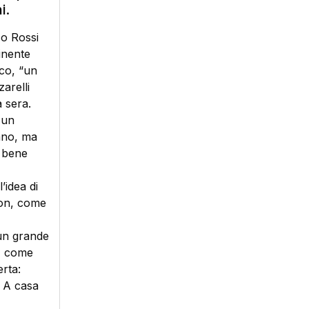
i.
co Rossi
inente
aco, “un
arelli
a sera.
 un
bano, ma
o bene
’idea di
ion, come
 un grande
1, come
rta:
. A casa