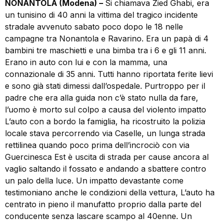
NONANTOLA (Modena) –
Si chiamava Zied Ghabi, era
un tunisino di 40 anni la vittima del tragico incidente
stradale avvenuto sabato poco dopo le 18 nelle
campagne tra Nonantola e Ravarino. Era un papà di 4
bambini tre maschietti e una bimba tra i 6 e gli 11 anni.
Erano in auto con lui e con la mamma, una
connazionale di 35 anni. Tutti hanno riportata ferite lievi
e sono già stati dimessi dall’ospedale. Purtroppo per il
padre che era alla guida non c’è stato nulla da fare,
l’uomo è morto sul colpo a causa del violento impatto
L’auto con a bordo la famiglia, ha ricostruito la polizia
locale stava percorrendo via Caselle, un lunga strada
rettilinea quando poco prima dell’incrociò con via
Guercinesca Est è uscita di strada per cause ancora al
vaglio saltando il fossato e andando a sbattere contro
un palo della luce. Un impatto devastante come
testimoniano anche le condizioni della vettura, L’auto ha
centrato in pieno il manufatto proprio dalla parte del
conducente senza lascare scampo al 40enne. Un