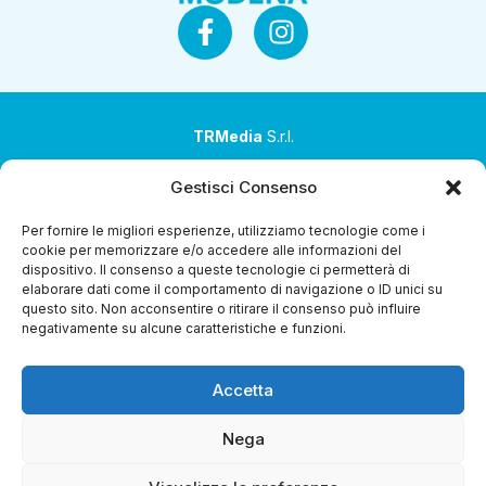
TRMedia
S.r.l.
Società a socio unico
Gestisci Consenso
Società sottoposta ad attività di direzione e
Per fornire le migliori esperienze, utilizziamo tecnologie come i
coordinamento da parte di Coop Alleanza 3.0 Soc. Coop.
cookie per memorizzare e/o accedere alle informazioni del
dispositivo. Il consenso a queste tecnologie ci permetterà di
Sede legale: via Ragazzi del ’99 nr. 51 42124 Reggio Emilia
elaborare dati come il comportamento di navigazione o ID unici su
(RE)
questo sito. Non acconsentire o ritirare il consenso può influire
negativamente su alcune caratteristiche e funzioni.
P.Iva 00651840365
Capitale sociale € 1.040.000 i.v.
Accetta
Home
i Programmi
Diretta Streaming
Guida TV
Chi
Siamo
Contatti
Gerenza
Whistleblowing
Nega