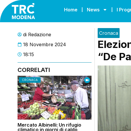
Home
News
I Pro
Cronaca
di
Redazione
Elezion
18 Novembre 2024
“De Pa
18:15
CORRELATI
CRONACA
Mercato Albinelli: Un rifugio
climatico in giorni di caldo