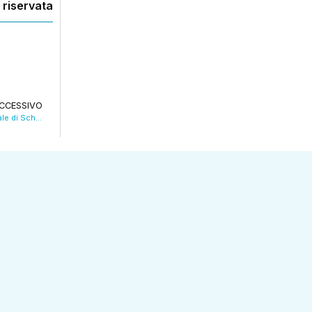
 riservata
CCESSIVO
Elezioni regionali, i complimenti a De Pascale di Schlein e Bonaccini.