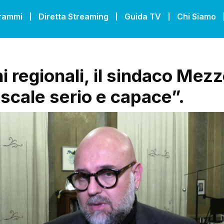
grammi
Diretta Streaming
Guida TV
Chi Siamo
i regionali, il sindaco Mezz
scale serio e capace”.