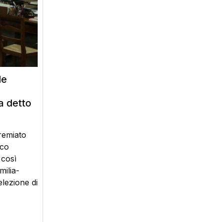
de
a detto
remiato
sco
 così
milia-
lezione di