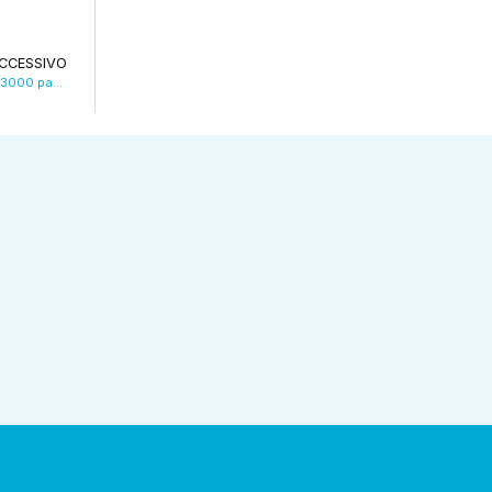
CCESSIVO
Fine vita, ogni anno in provincia di Modena 3000 pazienti seguiti con cure palliative. VIDEO