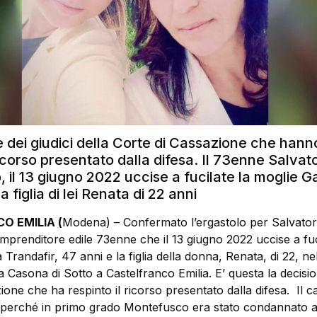
 dei giudici della Corte di Cassazione che hann
 ricorso presentato dalla difesa. Il 73enne Salvat
il 13 giugno 2022 uccise a fucilate la moglie G
a figlia di lei Renata di 22 anni
O EMILIA (
Modena) – Confermato l’ergastolo per Salvato
mprenditore edile 73enne che il 13 giugno 2022 uccise a fuc
 Trandafir, 47 anni e la figlia della donna, Renata, di 22, ne
ia Casona di Sotto a Castelfranco Emilia. E’ questa la decisio
ione che ha respinto il ricorso presentato dalla difesa. Il 
e perché in primo grado Montefusco era stato condannato a