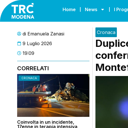
Home
News
I Pro
Cronaca
di
Emanuela Zanasi
Duplic
9 Luglio 2026
confer
19:09
Monte
CORRELATI
CRONACA
Coinvolta in un incidente,
17enne in terapia intensiva