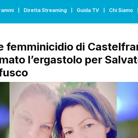
grammi
Diretta Streaming
Guida TV
Chi Siamo
e femminicidio di Castelfra
mato l’ergastolo per Salva
fusco