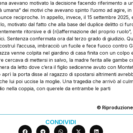
odena avevano motivato la decisione facendo riferimento a u
tà umana” dei motivi che avevano spinto l’uomo ad agire, in
unce reciproche. In appello, invece, il 15 settembre 2025, 
tolo, motivato dal fatto che alla base del duplice delitto ci fu
lentemente ritorsive e di (ri)affermazione del proprio ruolo”,
dici. Sentenza confermata ora dal terzo grado di giudizio. Q
costruì l’accusa, imbracciò un fucile e fece fuoco contro G
zza venne colpita nel giardino di casa finita con un colpo 
re cercava di mettersi in salvo, la madre ferita alle gambe c
mera da letto dove c’era il figlio sedicenne avuto con Monte
prì la porta disse al ragazzo di spostarsi altrimenti avreb
e lui poi uccise la moglie. Una tragedia che arrivò al culm
io nella coppia, con querele da entrambe le parti
© Riproduzione
CONDIVIDI