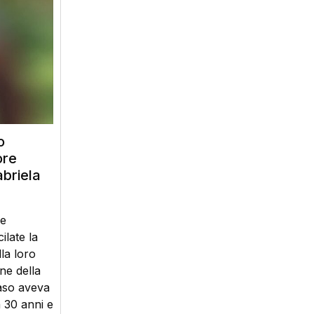
o
ore
abriela
re
ilate la
lla loro
ne della
caso aveva
 30 anni e