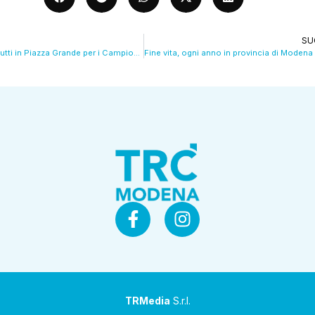
SU
1° Agosto 2006: tutti in Piazza Grande per i Campioni del Mondo Toni e Zaccardo VIDEO
TRMedia
S.r.l.