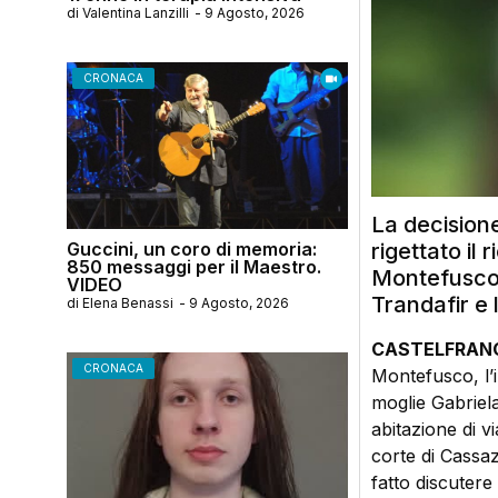
di
Valentina Lanzilli
-
9 Agosto, 2026
CRONACA
La decisione
Guccini, un coro di memoria:
rigettato il
850 messaggi per il Maestro.
Montefusco, 
VIDEO
Trandafir e l
di
Elena Benassi
-
9 Agosto, 2026
CASTELFRANC
CRONACA
Montefusco, l’i
moglie Gabriela
abitazione di v
corte di Cassaz
fatto discuter