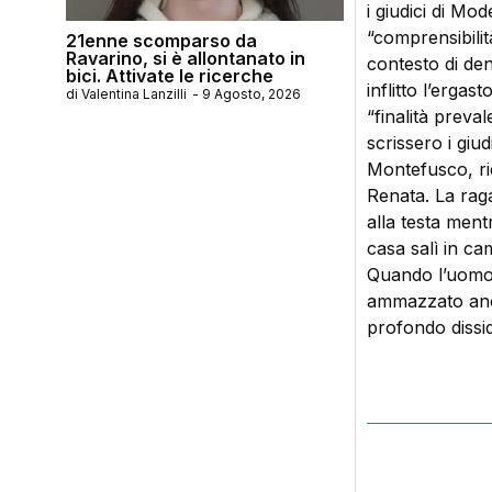
i giudici di M
“comprensibili
21enne scomparso da
Ravarino, si è allontanato in
contesto di den
bici. Attivate le ricerche
inflitto l’ergas
di
Valentina Lanzilli
-
9 Agosto, 2026
“finalità preva
scrissero i giu
Montefusco, ri
Renata. La raga
alla testa ment
casa salì in ca
Quando l’uomo a
ammazzato anch
profondo dissid