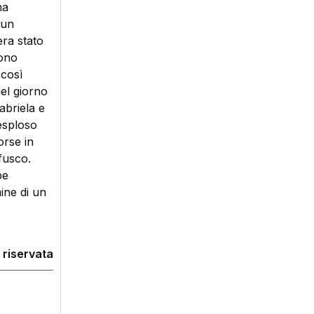
na
 un
era stato
rono
 così
uel giorno
abriela e
esploso
orse in
fusco.
be
ine di un
 riservata