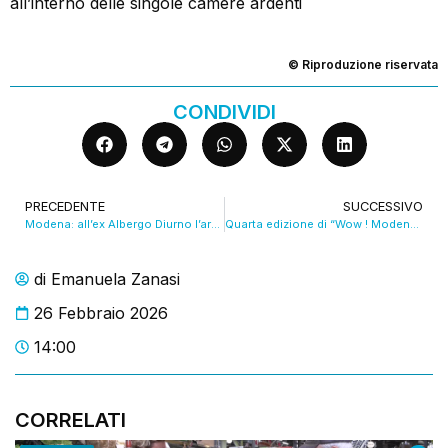
all’interno delle singole camere ardenti
© Riproduzione riservata
CONDIVIDI
PRECEDENTE
SUCCESSIVO
Modena: all’ex Albergo Diurno l’arte digitale diventa interattiva con PerMeA. VIDEO
Quarta edizione di “Wow ! Modena” in fiera nel fine settimana. VIDEO
di
Emanuela Zanasi
26 Febbraio 2026
14:00
CORRELATI