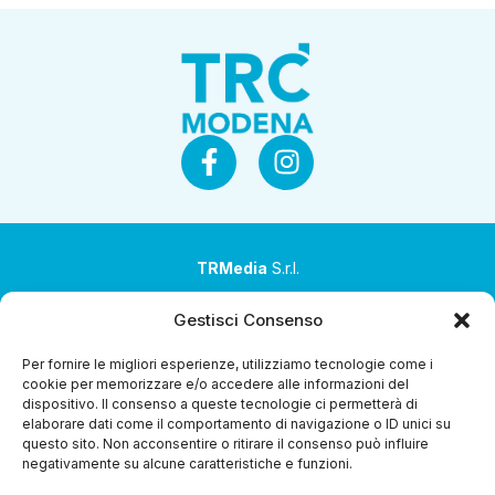
TRMedia
S.r.l.
Società a socio unico
Gestisci Consenso
Società sottoposta ad attività di direzione e
Per fornire le migliori esperienze, utilizziamo tecnologie come i
coordinamento da parte di Coop Alleanza 3.0 Soc. Coop.
cookie per memorizzare e/o accedere alle informazioni del
dispositivo. Il consenso a queste tecnologie ci permetterà di
Sede legale: via Ragazzi del ’99 nr. 51 42124 Reggio Emilia
elaborare dati come il comportamento di navigazione o ID unici su
(RE)
questo sito. Non acconsentire o ritirare il consenso può influire
negativamente su alcune caratteristiche e funzioni.
P.Iva 00651840365