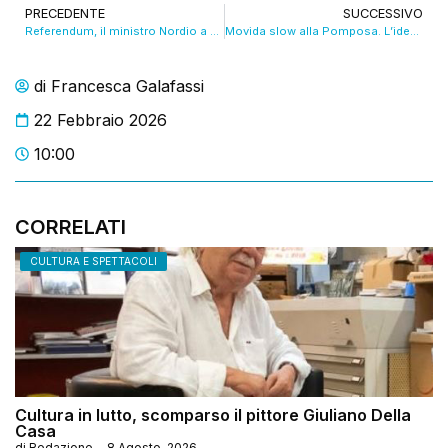
PRECEDENTE
SUCCESSIVO
Referendum, il ministro Nordio a Modena, per il “no” arriva l’ex pm Gherardo Colombo. VIDEO
Movida slow alla Pomposa. L’idea di due fratelli. VIDEO
di
Francesca Galafassi
22 Febbraio 2026
10:00
CORRELATI
CULTURA E SPETTACOLI
Cultura in lutto, scomparso il pittore Giuliano Della
Casa
di
Redazione
-
8 Agosto, 2026