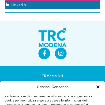
Linkedin
TRMedia
S.r.l.
Società a socio unico
Gestisci Consenso
Società sottoposta ad attività di direzione e
Per fornire le migliori esperienze, utilizziamo tecnologie come i
coordinamento da parte di Coop Alleanza 3.0 Soc. Coop.
cookie per memorizzare e/o accedere alle informazioni del
dispositivo. Il consenso a queste tecnologie ci permetterà di