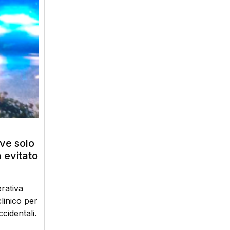
ve solo
a evitato
erativa
linico per
cidentali.