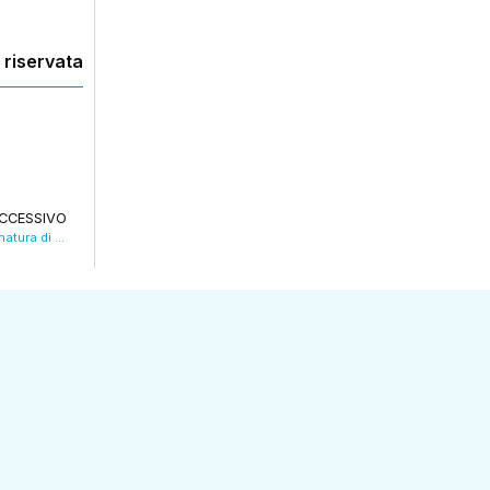
 riservata
CCESSIVO
Una gara di pesca per Aseop al circolo Vivinatura di san Donnino