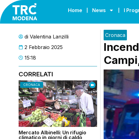
Home
News
I Pro
Cronaca
di
Valentina Lanzilli
Incend
2 Febbraio 2025
Campi, 
15:18
CORRELATI
CRONACA
Mercato Albinelli: Un rifugio
climatico in giorni di caldo