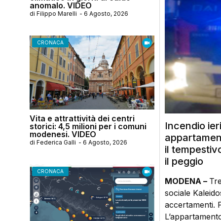
anomalo. VIDEO
di
Filippo Marelli
-
6 Agosto, 2026
CRONACA
Vita e attrattività dei centri
Incendio ier
storici: 4,5 milioni per i comuni
modenesi. VIDEO
appartament
di
Federica Galli
-
6 Agosto, 2026
il tempestiv
il peggio
CRONACA
MODENA –
Tre
sociale Kaleido
accertamenti. P
L’appartamento