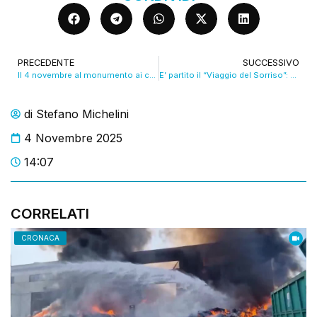
PRECEDENTE
SUCCESSIVO
Il 4 novembre al monumento ai caduti di viale Rimembranze. “Forze a presidio della pace”. VIDEO
E’ partito il “Viaggio del Sorriso”: 10 carrozze fino a Verona. VIDEO
di
Stefano Michelini
4 Novembre 2025
14:07
CORRELATI
CRONACA