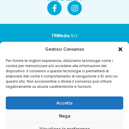
TRMedia
S.r.l.
Società a socio unico
Gestisci Consenso
Società sottoposta ad attività di direzione e
Per fornire le migliori esperienze, utilizziamo tecnologie come i
coordinamento da parte di Coop Alleanza 3.0 Soc. Coop.
cookie per memorizzare e/o accedere alle informazioni del
dispositivo. Il consenso a queste tecnologie ci permetterà di
Sede legale: via Ragazzi del ’99 nr. 51 42124 Reggio Emilia
elaborare dati come il comportamento di navigazione o ID unici su
(RE)
questo sito. Non acconsentire o ritirare il consenso può influire
negativamente su alcune caratteristiche e funzioni.
P.Iva 00651840365
Capitale sociale € 1.040.000 i.v.
Accetta
Home
i Programmi
Diretta Streaming
Guida TV
Chi
Siamo
Contatti
Gerenza
Whistleblowing
Nega
Visualizza le preferenze