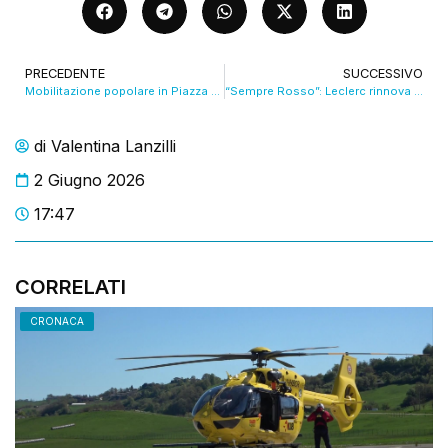
PRECEDENTE
SUCCESSIVO
Mobilitazione popolare in Piazza Grande per ripudiare la guerra. VIDEO
“Sempre Rosso”: Leclerc rinnova “a vita” con la Ferrari VIDEO
di
Valentina Lanzilli
2 Giugno 2026
17:47
CORRELATI
CRONACA