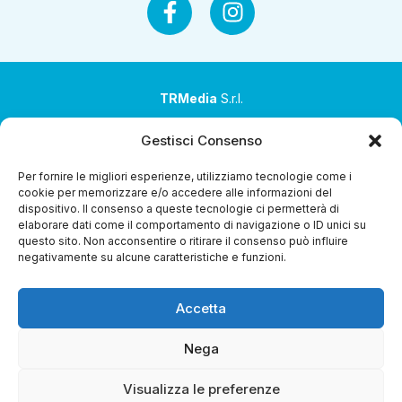
TRMedia
S.r.l.
Società a socio unico
Gestisci Consenso
Società sottoposta ad attività di direzione e
Per fornire le migliori esperienze, utilizziamo tecnologie come i
coordinamento da parte di Coop Alleanza 3.0 Soc. Coop.
cookie per memorizzare e/o accedere alle informazioni del
dispositivo. Il consenso a queste tecnologie ci permetterà di
Sede legale: via Ragazzi del ’99 nr. 51 42124 Reggio Emilia
elaborare dati come il comportamento di navigazione o ID unici su
(RE)
questo sito. Non acconsentire o ritirare il consenso può influire
negativamente su alcune caratteristiche e funzioni.
P.Iva 00651840365
Capitale sociale € 1.040.000 i.v.
Accetta
Home
i Programmi
Diretta Streaming
Guida TV
Chi
Siamo
Contatti
Gerenza
Whistleblowing
Nega
Visualizza le preferenze