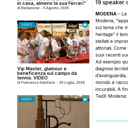
19 speaker 
in casa, almeno la sua Ferrari”
di
Redazione
-
5 Agosto, 2026
MODENA
– La
Modena, “appen
EVENTI
sul tema che m
heritage” il tem
stellati e impre
attoriali. Come 
suoi recenti su
Ad esempio quel
Vip Master, glamour e
diagnosi terribi
beneficenza sul campo da
d’avanguardia, 
tennis. VIDEO
mondo e raccont
di
Francesca Galafassi
-
26 Luglio, 2026
incurabili. A f
TedX Modena: l’
EVENTI