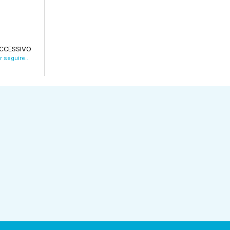
CCESSIVO
L’assessora Maletti: “Studiamo percorsi per seguire chi lascia i servizi di salute mentale”