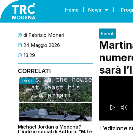
Home
News
I Pro
Eventi
di
Fabrizio Monari
Martin
24 Maggio 2026
numero
13:29
sarà l
CORRELATI
EVENTI
Michael Jordan a Modena?
L’edizione s
L’indizio social di Bottura: “MJ è