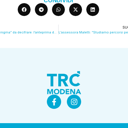
CONDIVIDI
SU
De Tomaso, un “Enigma” da decifrare: l’anteprima del Cinematic Motor Fest