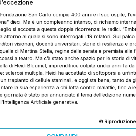
d’eccezione
 Fondazione San Carlo compie 400 anni e il suo ospite, l’e
a” dieci. Ma è un compleanno intenso, di richiamo interna
eglio si accosta a questa doppia ricorrenza: le radici. “Em
a attorno al quale si sono interrogati i 19 relatori. Sul palco
nditori visionari, docenti universitari, storie di resilienza e p
quella di Martina Stella, regina della serata e premiata alla f
ccessi a teatro. Ma c’è stato anche spazio per le storie di vi
la di Heidi Bloumel, imprenditrice colpita undici anni fa da
le: sclerosi multipla. Heidi ha accettato di sottoporsi a un’in
un trapianto di cellule staminali, e oggi sta bene, tanto da gi
are la sua esperienza a chi lotta contro malattie, fino a ier
ine giornata è stato poi annunciato il tema dell’edizione nume
Intelligenza Artificiale generativa.
© Riproduzione