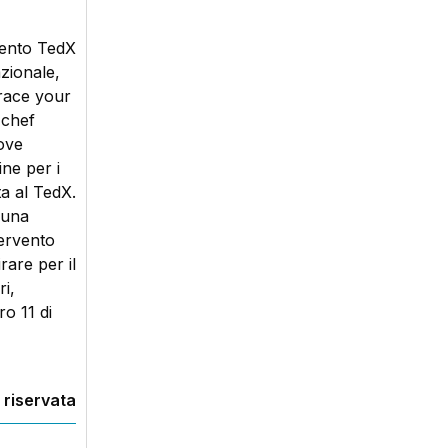
vento TedX
zionale,
brace your
 chef
rove
ine per i
ta al TedX.
 una
tervento
rare per il
i,
ro 11 di
 riservata