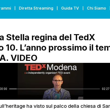
grammi
Diretta Streaming
Guida TV
Chi Siamo
a Stella regina del TedX
 10. L’anno prossimo il te
’IA. VIDEO
ull’heritage ha visto sul palco della chiesa di Sa