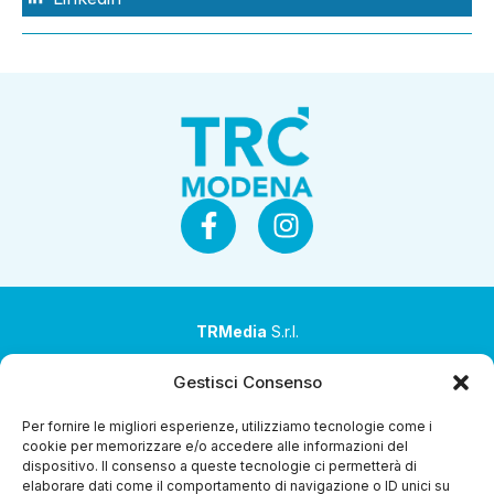
TRMedia
S.r.l.
Società a socio unico
Gestisci Consenso
Società sottoposta ad attività di direzione e
Per fornire le migliori esperienze, utilizziamo tecnologie come i
coordinamento da parte di Coop Alleanza 3.0 Soc. Coop.
cookie per memorizzare e/o accedere alle informazioni del
dispositivo. Il consenso a queste tecnologie ci permetterà di
Sede legale: via Ragazzi del ’99 nr. 51 42124 Reggio Emilia
elaborare dati come il comportamento di navigazione o ID unici su