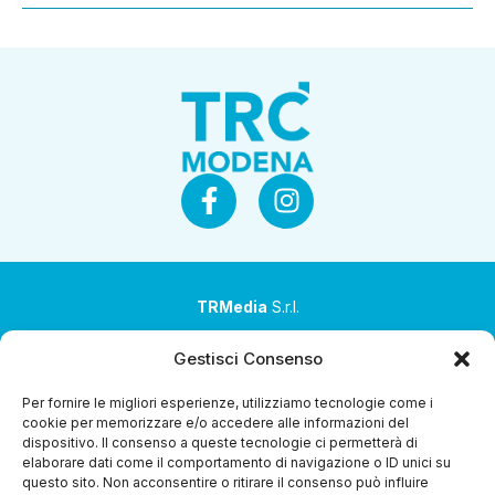
TRMedia
S.r.l.
Società a socio unico
Gestisci Consenso
Società sottoposta ad attività di direzione e
Per fornire le migliori esperienze, utilizziamo tecnologie come i
coordinamento da parte di Coop Alleanza 3.0 Soc. Coop.
cookie per memorizzare e/o accedere alle informazioni del
dispositivo. Il consenso a queste tecnologie ci permetterà di
Sede legale: via Ragazzi del ’99 nr. 51 42124 Reggio Emilia
elaborare dati come il comportamento di navigazione o ID unici su
(RE)
questo sito. Non acconsentire o ritirare il consenso può influire