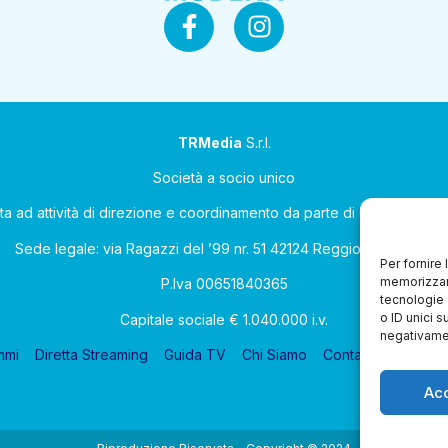
TRMedia
S.r.l.
Società a socio unico
ta ad attività di direzione e coordinamento da parte di Coop Allean
Sede legale: via Ragazzi del ’99 nr. 51 42124 Reggio Emilia (RE)
Per fornire
memorizzare
P.Iva 00651840365
tecnologie 
o ID unici s
Capitale sociale € 1.040.000 i.v.
negativamen
mmi
Diretta Streaming
Guida TV
Chi Siamo
Contatti
Gerenza
Ac