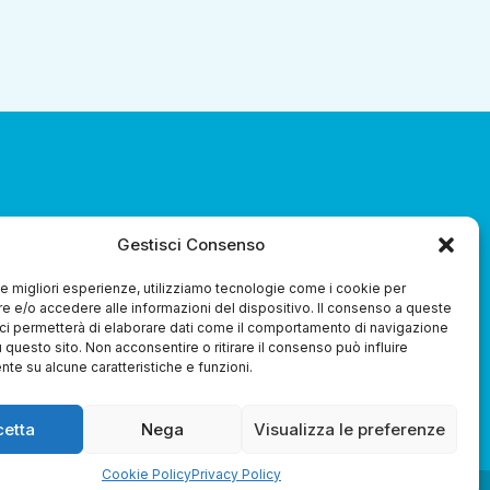
za 3.0 Soc. Coop.
Gestisci Consenso
 le migliori esperienze, utilizziamo tecnologie come i cookie per
 e/o accedere alle informazioni del dispositivo. Il consenso a queste
ci permetterà di elaborare dati come il comportamento di navigazione
u questo sito. Non acconsentire o ritirare il consenso può influire
te su alcune caratteristiche e funzioni.
Whistleblowing
cetta
Nega
Visualizza le preferenze
Cookie Policy
Privacy Policy