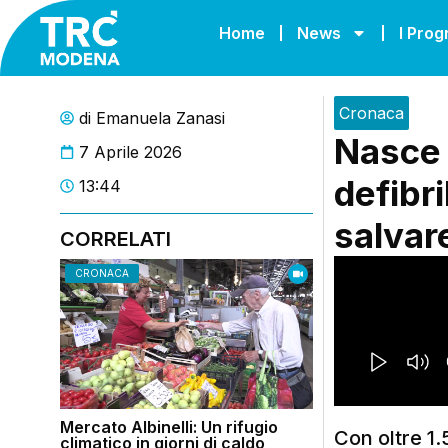
Home
News
I Pro
Cronaca
di
Emanuela Zanasi
Nasce 
7 Aprile 2026
defibri
13:44
salvar
CORRELATI
CRONACA
Mercato Albinelli: Un rifugio
Con oltre 1.
climatico in giorni di caldo