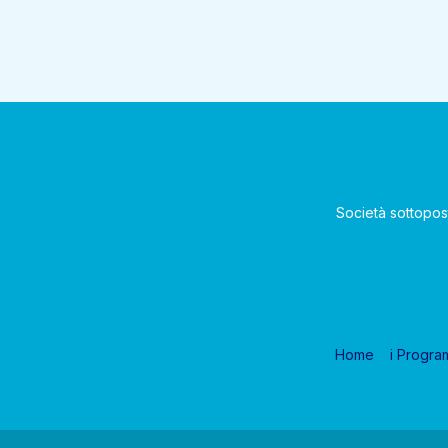
Società sottopos
Home
i Progra