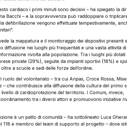
esto cardiaco i primi minuti sono decisivi – ha spiegato la dir
na Bacchi – e la sopravvivenza può raddoppiare o triplicare
 la defibrillazione vengono effettuate tempestivamente, anc
itari”.
vede la mappatura e il monitoraggio dei dispositivi presenti 
oro diffusione nei luoghi più frequentati e una vasta attività di
formazione rivolta alla popolazione. Tra i luoghi più dotati
rese private (29%), seguite da impianti sportivi (18%) e spa
oltre a scuole e sedi delle forze dell’ordine.
 ruolo del volontariato – tra cui Anpas, Croce Rossa, Mise
 – che contribuisce alla diffusione della cultura del primo
 livello di cardioprotezione del territorio. I Comuni, invece,
coordinamento tra i diversi attori e promuovono iniziative riv
ezione è un patto di comunità – ha sottolineato Luca Gherar
l 118 e membro del team di supporto al progetto – dove isti