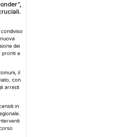
ponder”,
ruciali.
 condiviso
a nuova
sione dei
 pronti a
omuni, il
iato, con
i arresti
ensiti in
egionale.
nterventi
ccorso