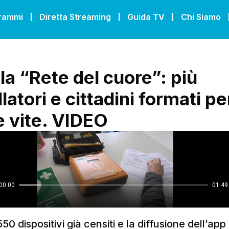
grammi
Diretta Streaming
Guida TV
Chi Siamo
la “Rete del cuore”: più
llatori e cittadini formati pe
e vite. VIDEO
550 dispositivi già censiti e la diffusione dell’ap