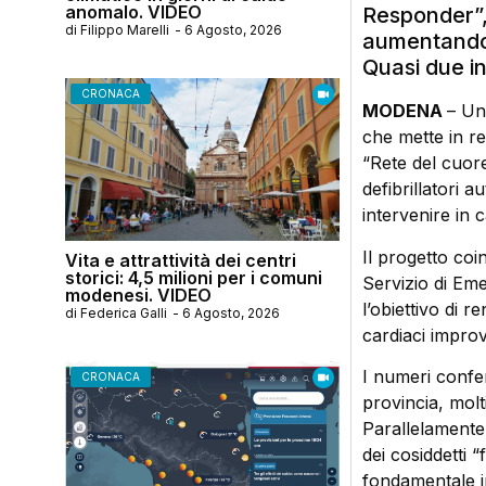
anomalo. VIDEO
Responder”, 
di
Filippo Marelli
-
6 Agosto, 2026
aumentando l
Quasi due in
CRONACA
MODENA
– Un
che mette in ret
“Rete del cuore
defibrillatori 
intervenire in 
Il progetto co
Vita e attrattività dei centri
storici: 4,5 milioni per i comuni
Servizio di Eme
modenesi. VIDEO
l’obiettivo di r
di
Federica Galli
-
6 Agosto, 2026
cardiaci improv
I numeri confer
CRONACA
provincia, molt
Parallelamente 
dei cosiddetti 
fondamentale in 