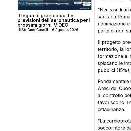
“Nei casi di arr
Tregua al gran caldo: Le
sanitaria Roma
previsioni dell’aeronautica per i
rianimazione e
prossimi giorni. VIDEO
di
Stefano Caselli
-
6 Agosto, 2026
parte di non san
Il progetto pre
territorio, la l
formazione e in
spiccano le imp
pubblici (15%), 
Fondamentale il
Amici del Cuore
al controllo del
favoriscono il 
cittadinanza.
“La cardioprot
soccorritore de