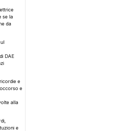
ettrice
 se la
he da
sul
 di DAE
zi
ricordie e
 soccorso e
olte alla
di,
tuzioni e