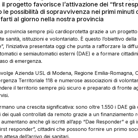
il progetto favorisce l’attivazione dei “first res
e possibilità di sopravvivenza nei primi minuti c
farti al giorno nella nostra provincia
a provincia sempre più cardioprotetta grazie a un progetto
e sanità, istituzioni e volontariato. È questo l’obiettivo dell
”, l’iniziativa presentata oggi che punta a rafforzare la diffu
automatici e semiautomatici esterni (DAE) e a formare cittadini
caso di emergenza.
involge Azienda USL di Modena, Regione Emilia-Romagna, C
rgenza Territoriale 118 e numerose associazioni di volontar
endere il territorio sempre più sicuro e preparato di fronte agl
visi.
mano una crescita significativa: sono oltre 1.550 i DAE già c
i dei quali controllati da remoto grazie a un finanziamento r
aumentano anche gli iscritti all’app “Dae Responder” e gli i
“first responder”, cittadini che possono fornire un primo so
attesa dell’arrivo dei sanitari.