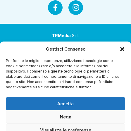
TRMedia
S.r.l.
Società a socio unico
Gestisci Consenso
Società sottoposta ad attività di direzione e
Per fornire le migliori esperienze, utilizziamo tecnologie come i
coordinamento da parte di Coop Alleanza 3.0 Soc. Coop.
cookie per memorizzare e/o accedere alle informazioni del
dispositivo. Il consenso a queste tecnologie ci permetterà di
Sede legale: via Ragazzi del ’99 nr. 51 42124 Reggio Emilia
elaborare dati come il comportamento di navigazione o ID unici su
(RE)
questo sito. Non acconsentire o ritirare il consenso può influire
negativamente su alcune caratteristiche e funzioni.
P.Iva 00651840365
Capitale sociale € 1.040.000 i.v.
Accetta
Home
i Programmi
Diretta Streaming
Guida TV
Chi
Siamo
Contatti
Gerenza
Whistleblowing
Nega
Visualizza le preferenze