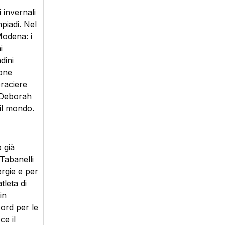
 invernali
piadi. Nel
Modena: i
i
dini
mone
braciere
 Deborah
il mondo.
 già
Tabanelli
ergie e per
tleta di
in
ord per le
ce il