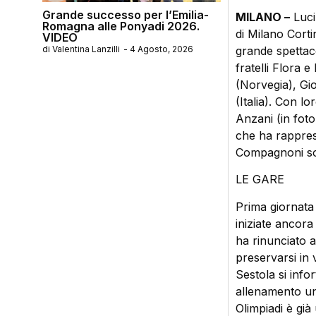
Grande successo per l’Emilia-
MILANO –
Luci 
Romagna alle Ponyadi 2026.
di Milano Corti
VIDEO
di
Valentina Lanzilli
-
4 Agosto, 2026
grande spettaco
fratelli Flora 
(Norvegia), Gi
(Italia). Con 
Anzani (in foto
che ha rappre
Compagnoni sot
LE GARE
Prima giornata 
iniziate ancora
ha rinunciato a
preservarsi in v
Sestola si info
allenamento una
Olimpiadi è già