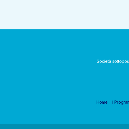
Società sottopos
Home
i Progra