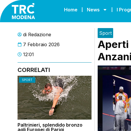
Home
News
I Pro
Sport
di
Redazione
Aperti 
7 Febbraio 2026
Anzani 
12:01
CORRELATI
SPORT
Paltrinieri, splendido bronzo
agli Europei di Parigi