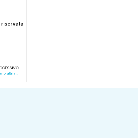
 riservata
CCESSIVO
La morte di Daniela Ruggi, a Vitriola si cercano altri resti. VIDEO