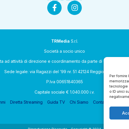
TRMedia
S.r.l.
Società a socio unico
ta ad attività di direzione e coordinamento da parte di Coop Allean
Sede legale: via Ragazzi del ’99 nr. 51 42124 Reggio Emilia (RE)
Per fornire
memorizzare
P.Iva 00651840365
tecnologie 
o ID unici s
Capitale sociale € 1.040.000 i.v.
negativamen
mmi
Diretta Streaming
Guida TV
Chi Siamo
Contatti
Gerenza
Ac