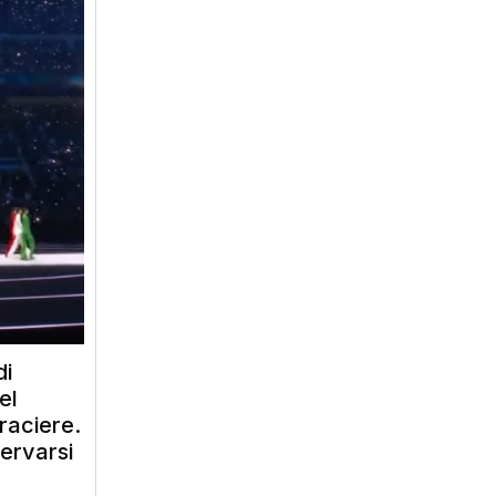
di
el
braciere.
servarsi