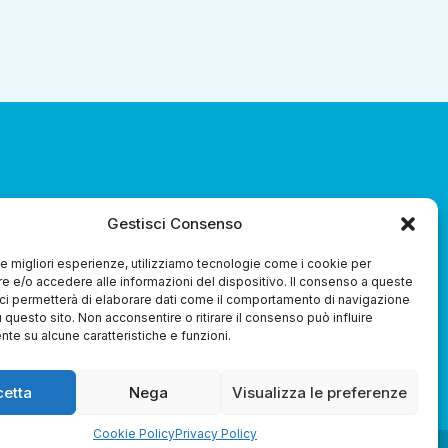
za 3.0 Soc. Coop.
Gestisci Consenso
 le migliori esperienze, utilizziamo tecnologie come i cookie per
 e/o accedere alle informazioni del dispositivo. Il consenso a queste
ci permetterà di elaborare dati come il comportamento di navigazione
u questo sito. Non acconsentire o ritirare il consenso può influire
te su alcune caratteristiche e funzioni.
Whistleblowing
cetta
Nega
Visualizza le preferenze
Cookie Policy
Privacy Policy