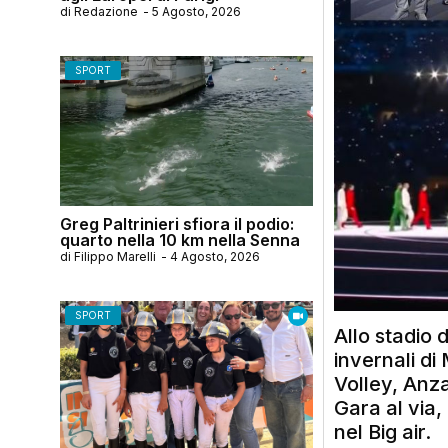
di
Redazione
-
5 Agosto, 2026
SPORT
Greg Paltrinieri sfiora il podio:
quarto nella 10 km nella Senna
di
Filippo Marelli
-
4 Agosto, 2026
SPORT
Allo stadio 
invernali di
Volley, Anza
Gara al via,
nel Big air.