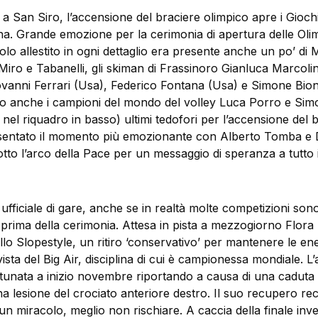
a San Siro, l’accensione del braciere olimpico apre i Giochi
na. Grande emozione per la cerimonia di apertura delle Olim
lo allestito in ogni dettaglio era presente anche un po’ di 
e Miro e Tabanelli, gli skiman di Frassinoro Gianluca Marcolin
ovanni Ferrari (Usa), Federico Fontana (Usa) e Simone Bion
loro anche i campioni del mondo del volley Luca Porro e Si
 nel riquadro in basso) ultimi tedofori per l’accensione del 
sentato il momento più emozionante con Alberto Tomba e
to l’arco della Pace per un messaggio di speranza a tutto 
ufficiale di gare, anche se in realtà molte competizioni sono
 prima della cerimonia. Attesa in pista a mezzogiorno Flora 
llo Slopestyle, un ritiro ‘conservativo’ per mantenere le en
ista del Big Air, disciplina di cui è campionessa mondiale. L’a
rtunata a inizio novembre riportando a causa di una caduta 
 lesione del crociato anteriore destro. Il suo recupero rec
 un miracolo, meglio non rischiare. A caccia della finale inve