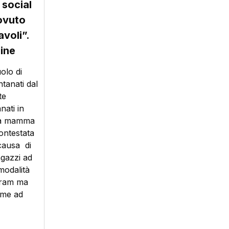
 social
dovuto
avoli”.
zine
olo di
ntanati dal
te
nati in
 la mamma
contestata
 causa di
agazzi ad
modalità
agram ma
ieme ad