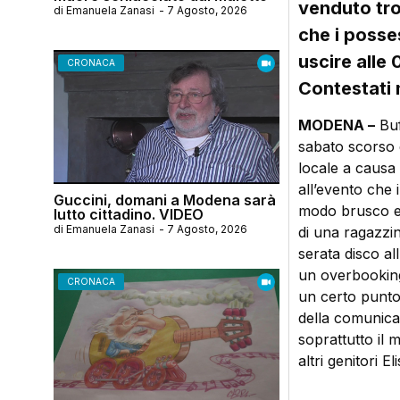
venduto tro
di
Emanuela Zanasi
-
7 Agosto, 2026
che i posse
uscire alle 
CRONACA
Contestati 
MODENA –
Buf
sabato scorso q
locale a causa
all’evento che 
Guccini, domani a Modena sarà
modo brusco e 
lutto cittadino. VIDEO
di
Emanuela Zanasi
-
7 Agosto, 2026
di una ragazzin
serata disco al
un overbooking 
CRONACA
un certo punto 
della comunica
soprattutto il 
altri genitori 