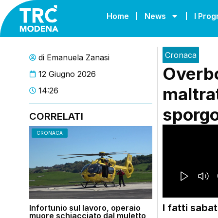
Home
News
I Pro
Cronaca
di
Emanuela Zanasi
Overbo
12 Giugno 2026
maltrat
14:26
sporgo
CORRELATI
CRONACA
I fatti saba
Infortunio sul lavoro, operaio
muore schiacciato dal muletto