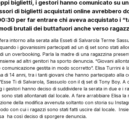
ppi biglietti, i gestori hanno comunicato su un
ssori di biglietti acquistati online avrebbero 
00:30 per far entrare chi aveva acquistato i “t
modi brutali dei buttafuori anche verso ragaz
era intorno alla serata alla Esseti di Salvarola Terme Sassu
uando i giovanissimi partecipati ad un dj set sono stati allo
 di un overbooking. Parla la madre di una ragazzina presen
insieme ad altri genitori ha sporto denuncia. “Giovani allonta
comunicazione gestita in modo scorretto”. Elisa Turrini è
a di 14 anni, tra i tanti giovani che hanno partecipato alla 
l’Esse Ti di Salvarola, Sassuolo con il dj set di Tony Boy. A
i gestori hanno deciso di suddividere la serata in due e i r
sono stati allontanati dal locale. A fare arrabbiare Elisa la 
zione della modifica avvenuta soltanto con storia su Inst
modo con cui i ragazzi sono stati fatti uscire dal locale. Ins
Elisa ha così deciso di sporgere denuncia.