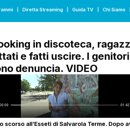
grammi
Diretta Streaming
Guida TV
Chi Siamo
oking in discoteca, ragazz
tati e fatti uscire. I genitori
no denuncia. VIDEO
to scorso all’Esseti di Salvarola Terme. Dopo a