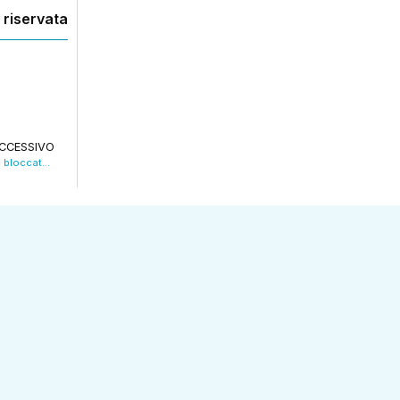
 riservata
CCESSIVO
Tentano rapina in banca a Sassuolo, banda bloccata dai Carabinieri. VIDEO