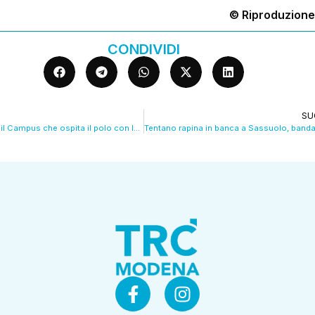
© Riproduzione
CONDIVIDI
SU
Carpi, inaugurato il Campus che ospita il polo con le 5 superiori. VIDEO