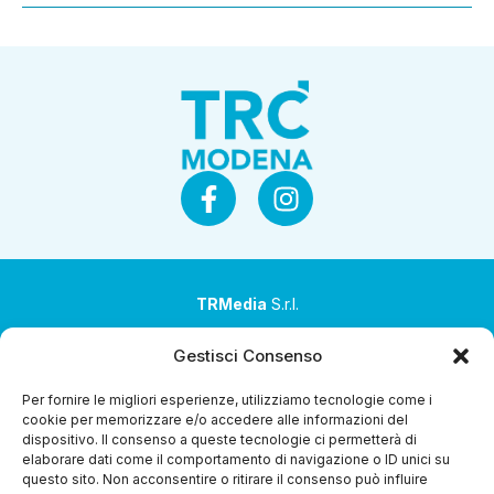
TRMedia
S.r.l.
Società a socio unico
Gestisci Consenso
Società sottoposta ad attività di direzione e
Per fornire le migliori esperienze, utilizziamo tecnologie come i
coordinamento da parte di Coop Alleanza 3.0 Soc. Coop.
cookie per memorizzare e/o accedere alle informazioni del
dispositivo. Il consenso a queste tecnologie ci permetterà di
Sede legale: via Ragazzi del ’99 nr. 51 42124 Reggio Emilia
elaborare dati come il comportamento di navigazione o ID unici su
(RE)
questo sito. Non acconsentire o ritirare il consenso può influire