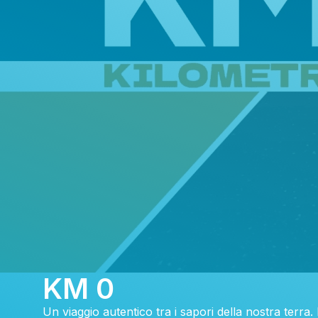
KM 0
Un viaggio autentico tra i sapori della nostra terra. 