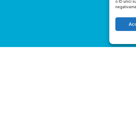
o ID unici s
negativamen
Ac
1
2
3
4
5
6
7
8
9
10
11
12