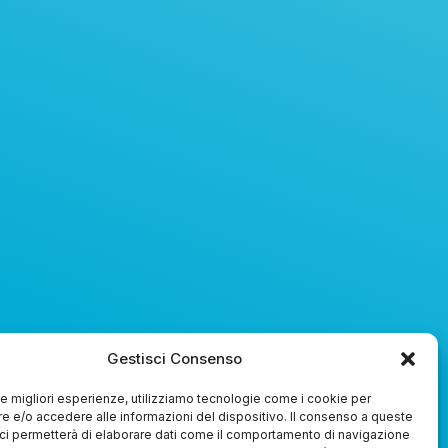
Gestisci Consenso
 le migliori esperienze, utilizziamo tecnologie come i cookie per
 e/o accedere alle informazioni del dispositivo. Il consenso a queste
ci permetterà di elaborare dati come il comportamento di navigazione