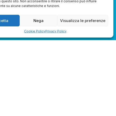
u questo sito. Non acconsentire o ritirare il consenso può influire
te su alcune caratteristiche e funzioni.
cetta
Nega
Visualizza le preferenze
Cookie Policy
Privacy Policy