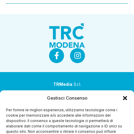
TRMedia
S.r.l.
Società a socio unico
Gestisci Consenso
Società sottoposta ad attività di direzione e
Per fornire le migliori esperienze, utilizziamo tecnologie come i
coordinamento da parte di Coop Alleanza 3.0 Soc. Coop.
cookie per memorizzare e/o accedere alle informazioni del
dispositivo. Il consenso a queste tecnologie ci permetterà di
Sede legale: via Ragazzi del ’99 nr. 51 42124 Reggio Emilia
elaborare dati come il comportamento di navigazione o ID unici su
(RE)
questo sito. Non acconsentire o ritirare il consenso può influire