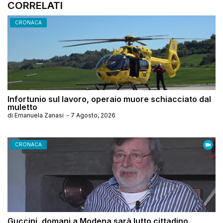
CORRELATI
CRONACA
Infortunio sul lavoro, operaio muore schiacciato dal
muletto
di
Emanuela Zanasi
-
7 Agosto, 2026
CRONACA
Guccini, domani a Modena sarà lutto cittadino.