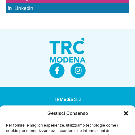
Linkedin
TRMedia
S.r.l.
Società a socio unico
Gestisci Consenso
Società sottoposta ad attività di direzione e
Per fornire le migliori esperienze, utilizziamo tecnologie come i
coordinamento da parte di Coop Alleanza 3.0 Soc. Coop.
cookie per memorizzare e/o accedere alle informazioni del