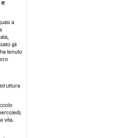
 e
uasi a
a
ata,
sato gli
” ha tenuto
voro
struttura
iccolo
mercoledì;
a vita.