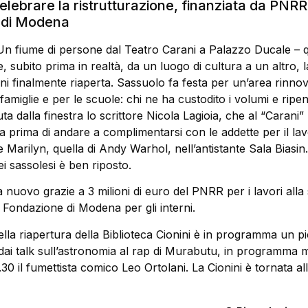
elebrare la ristrutturazione, finanziata da PNRR
 di Modena
Un fiume di persone dal Teatro Carani a Palazzo Ducale – q
 subito prima in realtà, da un luogo di cultura a un altro, l
ini finalmente riaperta. Sassuolo fa festa per un’area rinnov
famiglie e per le scuole: chi ne ha custodito i volumi e ripen
uta dalla finestra lo scrittore Nicola Lagioia, che al “Carani
 prima di andare a complimentarsi con le addette per il la
e Marilyn, quella di Andy Warhol, nell’antistante Sala Biasin.
i sassolesi è ben riposto.
 nuovo grazie a 3 milioni di euro del PNRR per i lavori alla 
 Fondazione di Modena per gli interni.
lla riapertura della Biblioteca Cionini è in programma un p
: dai talk sull’astronomia al rap di Murabutu, in programma 
30 il fumettista comico Leo Ortolani. La Cionini è tornata all