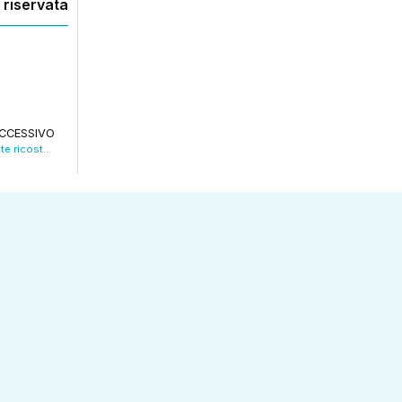
 riservata
CCESSIVO
San Geminiano, la lettera del Vescovo: “Siate ricostruttori di pace” VIDEO