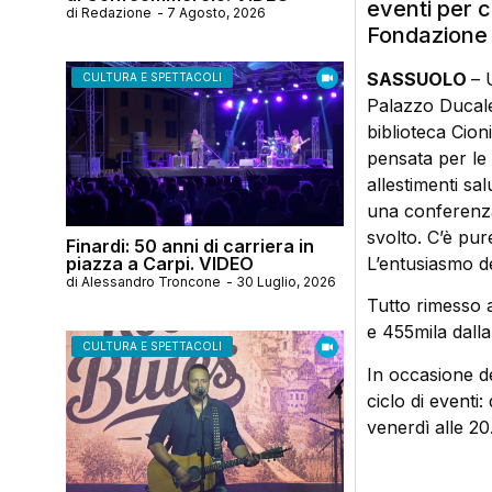
eventi per c
di
Redazione
-
7 Agosto, 2026
Fondazione
SASSUOLO
– 
CULTURA E SPETTACOLI
Palazzo Ducale,
biblioteca Cion
pensata per le 
allestimenti sal
una conferenza
svolto. C’è pur
Finardi: 50 anni di carriera in
piazza a Carpi. VIDEO
L’entusiasmo de
di
Alessandro Troncone
-
30 Luglio, 2026
Tutto rimesso a
e 455mila dalla
CULTURA E SPETTACOLI
In occasione de
ciclo di eventi
venerdì alle 20.