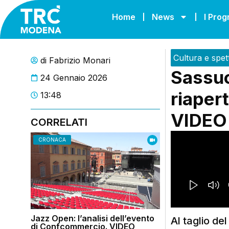
Home
News
I Pro
Cultura e spet
di
Fabrizio Monari
Sassuol
24 Gennaio 2026
riapert
13:48
VIDEO
CORRELATI
CRONACA
Jazz Open: l’analisi dell’evento
Al taglio de
di Confcommercio. VIDEO