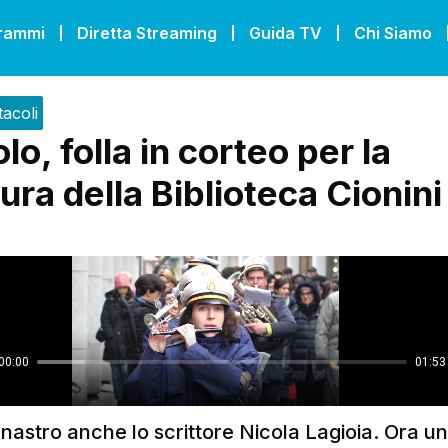
grammi
Diretta Streaming
Guida TV
Chi Siamo
tacoli
o, folla in corteo per la
ura della Biblioteca Cionini
l nastro anche lo scrittore Nicola Lagioia. Ora un 