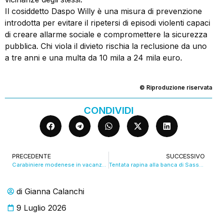
Il cosiddetto Daspo Willy è una misura di prevenzione
introdotta per evitare il ripetersi di episodi violenti capaci
di creare allarme sociale e compromettere la sicurezza
pubblica. Chi viola il divieto rischia la reclusione da uno
a tre anni e una multa da 10 mila a 24 mila euro.
© Riproduzione riservata
CONDIVIDI
PRECEDENTE
SUCCESSIVO
Carabiniere modenese in vacanza salva una donna dall’auto finita in un canale
Tentata rapina alla banca di Sassuolo, arrestato il presunto quarto componente della banda. VIDEO
di
Gianna Calanchi
9 Luglio 2026