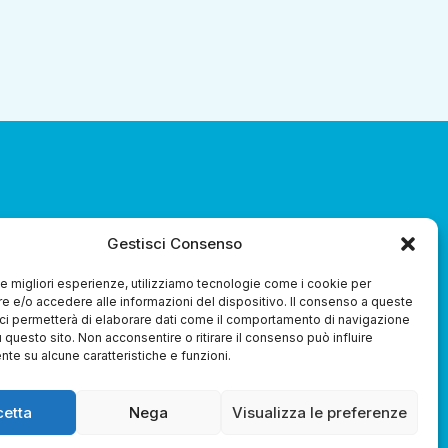
za 3.0 Soc. Coop.
Gestisci Consenso
 le migliori esperienze, utilizziamo tecnologie come i cookie per
 e/o accedere alle informazioni del dispositivo. Il consenso a queste
ci permetterà di elaborare dati come il comportamento di navigazione
u questo sito. Non acconsentire o ritirare il consenso può influire
te su alcune caratteristiche e funzioni.
Whistleblowing
cetta
Nega
Visualizza le preferenze