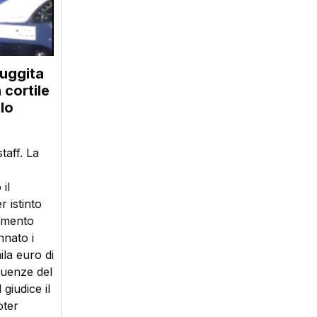
fuggita
 cortile
lo
taff. La
il
 istinto
momento
nnato i
ila euro di
guenze del
giudice il
oter