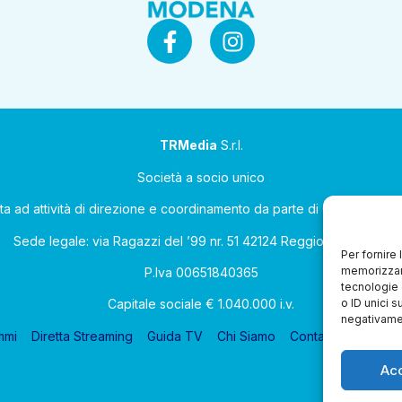
TRMedia
S.r.l.
Società a socio unico
ta ad attività di direzione e coordinamento da parte di Coop Allean
Sede legale: via Ragazzi del ’99 nr. 51 42124 Reggio Emilia (RE)
Per fornire
memorizzare
P.Iva 00651840365
tecnologie 
o ID unici s
Capitale sociale € 1.040.000 i.v.
negativamen
mmi
Diretta Streaming
Guida TV
Chi Siamo
Contatti
Gerenza
Ac