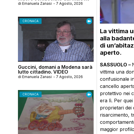
di
Emanuela Zanasi
-
7 Agosto, 2026
CRONACA
La vittima 
alla badante
di un’abita
aperto.
SASSUOLO –
Guccini, domani a Modena sarà
lutto cittadino. VIDEO
vittima una don
di
Emanuela Zanasi
-
7 Agosto, 2026
confusionale in
cancello aperto
protettivo nei 
CRONACA
era lì. Per quei
proprietari dei
risarcimento, t
comportamento d
maggior profil