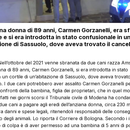
una donna di 89 anni, Carmen Gorzanelli, era s
 e si era introdotta in stato confusionale in un
zione di Sassuolo, dove aveva trovato il cancel
Nell’ottobre del 2021 venne sbranata da due cani razza Ams
na di 89 anni, Carmen Gorzanelli, si era introdotta in stato
 un cortile di un’abitazione di Sassuolo, dove aveva trovato 
. I due cani potrebbero aver assalito Carmen Gorzanelli per
confronti della bambina, figlia dei proprietari, che in quel 
 fatti nei giorni scorsi il Tribunale civile di Modena ha conda
 due cani a pagare agli eredi dell’anziana donna, circa 230 m
ra danni e spese legali, ritenendoli responsabili delle conse
egli animali. Lo riporta il Corriere di Bologna. Secondo i il 
o di colpa è di aver permesso ad una bambina di 5 anni di p