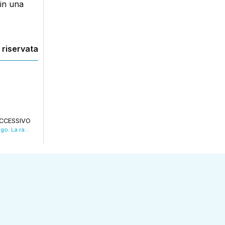
 in una
 riservata
CCESSIVO
Nonantola Film Festival, 20 anni e nuovo logo. La rassegna dal 30 aprile al 10 maggio. VIDEO