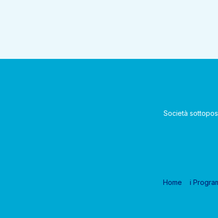
Società sottopos
Home
i Progra