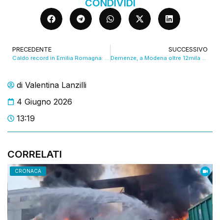
CONDIVIDI
PRECEDENTE
SUCCESSIVO
Caldo record in Emilia Romagna: stop ai lavori all’aperto nelle ore più rischiose
Demenze, a Modena oltre 12mila pazienti seguiti: raddoppiano le prime visite tra 2024 e 2025. VIDEO
di
Valentina Lanzilli
4 Giugno 2026
13:19
CORRELATI
CRONACA