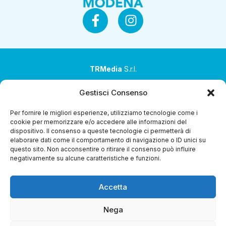
TRMedia
S.r.l.
Società a socio unico
Gestisci Consenso
Società sottoposta ad attività di direzione e
Per fornire le migliori esperienze, utilizziamo tecnologie come i
coordinamento da parte di Coop Alleanza 3.0 Soc. Coop.
cookie per memorizzare e/o accedere alle informazioni del
dispositivo. Il consenso a queste tecnologie ci permetterà di
Sede legale: via Ragazzi del ’99 nr. 51 42124 Reggio Emilia
elaborare dati come il comportamento di navigazione o ID unici su
(RE)
questo sito. Non acconsentire o ritirare il consenso può influire
negativamente su alcune caratteristiche e funzioni.
P.Iva 00651840365
Capitale sociale € 1.040.000 i.v.
Accetta
Home
i Programmi
Diretta Streaming
Guida TV
Chi
Siamo
Contatti
Gerenza
Whistleblowing
Nega