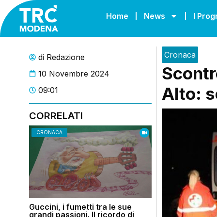
Home
News
I Pro
Cronaca
di
Redazione
Scontr
10 Novembre 2024
Alto: s
09:01
CORRELATI
CRONACA
Guccini, i fumetti tra le sue
grandi passioni. Il ricordo di