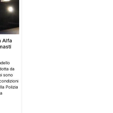
 Alfa
masti
dello
dotta da
bi sono
 condizioni
la Polizia
la