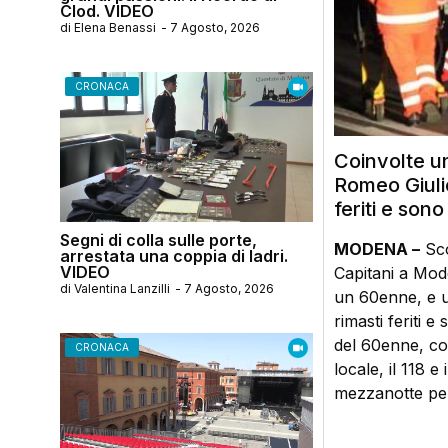
Clod. VIDEO
di
Elena Benassi
-
7 Agosto, 2026
CRONACA
Coinvolte u
Romeo Giuli
feriti e son
Segni di colla sulle porte,
MODENA –
Sco
arrestata una coppia di ladri.
VIDEO
Capitani a Mod
di
Valentina Lanzilli
-
7 Agosto, 2026
un 60enne, e u
rimasti feriti e
del 60enne, com
CRONACA
locale, il 118 e
mezzanotte per 