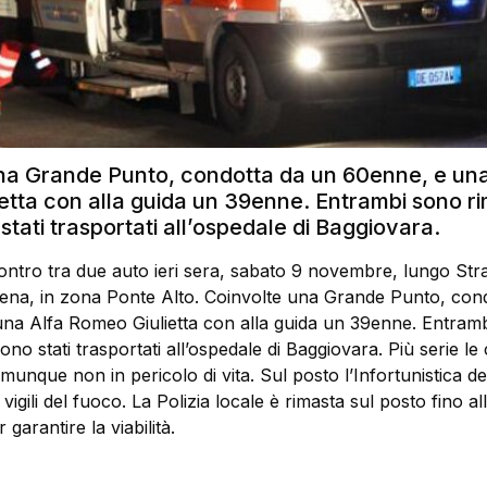
na Grande Punto, condotta da un 60enne, e una
etta con alla guida un 39enne. Entrambi sono ri
o stati trasportati all’ospedale di Baggiovara.
ntro tra due auto ieri sera, sabato 9 novembre, lungo Stra
ena, in zona Ponte Alto. Coinvolte una Grande Punto, con
na Alfa Romeo Giulietta con alla guida un 39enne. Entram
 sono stati trasportati all’ospedale di Baggiovara. Più serie le
unque non in pericolo di vita. Sul posto l’Infortunistica del
 i vigili del fuoco. La Polizia locale è rimasta sul posto fino al
garantire la viabilità.