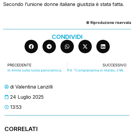
Secondo l’unione donne italiane giustizia è stata fatta.
© Riproduzione riservata
CONDIVIDI
PRECEDENTE
SUCCESSIVO
In 4mila sulla ruota panoramica, arriva anche l’area ristoro. VIDEO
Pd: “Complanarina in ritardo, il Mit sblocchi i lavori”. Mit: “Servono approfondimenti”
di
Valentina Lanzilli
24 Luglio 2025
13:53
CORRELATI