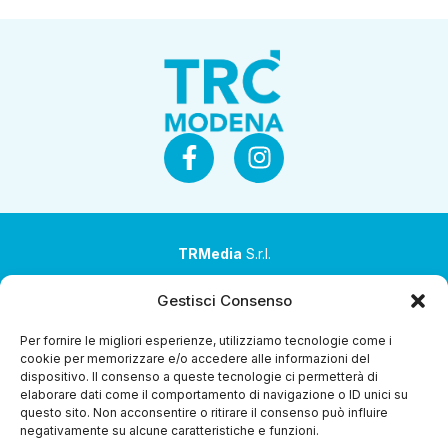
TRMedia
S.r.l.
Società a socio unico
Gestisci Consenso
Società sottoposta ad attività di direzione e
Per fornire le migliori esperienze, utilizziamo tecnologie come i
coordinamento da parte di Coop Alleanza 3.0 Soc. Coop.
cookie per memorizzare e/o accedere alle informazioni del
dispositivo. Il consenso a queste tecnologie ci permetterà di
Sede legale: via Ragazzi del ’99 nr. 51 42124 Reggio Emilia
elaborare dati come il comportamento di navigazione o ID unici su
(RE)
questo sito. Non acconsentire o ritirare il consenso può influire
negativamente su alcune caratteristiche e funzioni.
P.Iva 00651840365