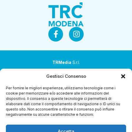
TRMedia
S.r.l.
Società a socio unico
Gestisci Consenso
Società sottoposta ad attività di direzione e
Per fornire le migliori esperienze, utilizziamo tecnologie come i
coordinamento da parte di Coop Alleanza 3.0 Soc. Coop.
cookie per memorizzare e/o accedere alle informazioni del
dispositivo. Il consenso a queste tecnologie ci permetterà di
Sede legale: via Ragazzi del ’99 nr. 51 42124 Reggio Emilia
elaborare dati come il comportamento di navigazione o ID unici su
(RE)
questo sito. Non acconsentire o ritirare il consenso può influire
negativamente su alcune caratteristiche e funzioni.
P.Iva 00651840365
Capitale sociale € 1.040.000 i.v.
Accetta