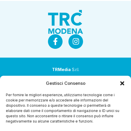
TRMedia
S.r.l.
Società a socio unico
Gestisci Consenso
Società sottoposta ad attività di direzione e
Per fornire le migliori esperienze, utilizziamo tecnologie come i
coordinamento da parte di Coop Alleanza 3.0 Soc. Coop.
cookie per memorizzare e/o accedere alle informazioni del
dispositivo. Il consenso a queste tecnologie ci permetterà di
Sede legale: via Ragazzi del ’99 nr. 51 42124 Reggio Emilia
elaborare dati come il comportamento di navigazione o ID unici su
(RE)
questo sito. Non acconsentire o ritirare il consenso può influire
negativamente su alcune caratteristiche e funzioni.
P.Iva 00651840365