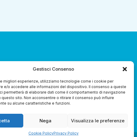
za 3.0 Soc. Coop.
Gestisci Consenso
 le migliori esperienze, utilizziamo tecnologie come i cookie per
 e/o accedere alle informazioni del dispositivo. Il consenso a queste
ci permetterà di elaborare dati come il comportamento di navigazione
u questo sito. Non acconsentire o ritirare il consenso può influire
te su alcune caratteristiche e funzioni.
Whistleblowing
cetta
Nega
Visualizza le preferenze
Cookie Policy
Privacy Policy