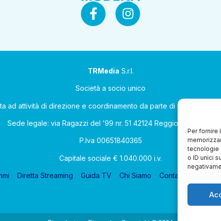
TRMedia
S.r.l.
Società a socio unico
ta ad attività di direzione e coordinamento da parte di Coop Allean
Sede legale: via Ragazzi del ’99 nr. 51 42124 Reggio Emilia (RE)
Per fornire
memorizzare
P.Iva 00651840365
tecnologie 
Capitale sociale € 1.040.000 i.v.
o ID unici s
negativamen
mmi
Diretta Streaming
Guida TV
Chi Siamo
Contatti
Gerenza
Ac