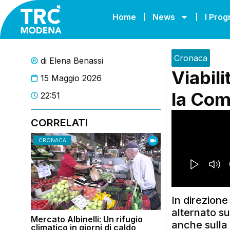
Home
News
I Pro
Cronaca
di
Elena Benassi
Viabili
15 Maggio 2026
la Com
22:51
CORRELATI
CRONACA
In direzione
alternato su
Mercato Albinelli: Un rifugio
anche sulla
climatico in giorni di caldo