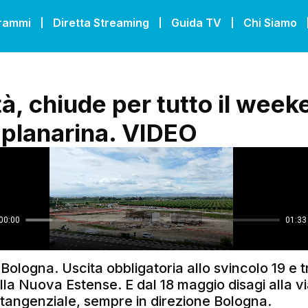
grammi
Diretta Streaming
Guida TV
Chi Siamo
tà, chiude per tutto il wee
planarina. VIDEO
 Bologna. Uscita obbligatoria allo svincolo 19 e t
lla Nuova Estense. E dal 18 maggio disagi alla via
 tangenziale, sempre in direzione Bologna.