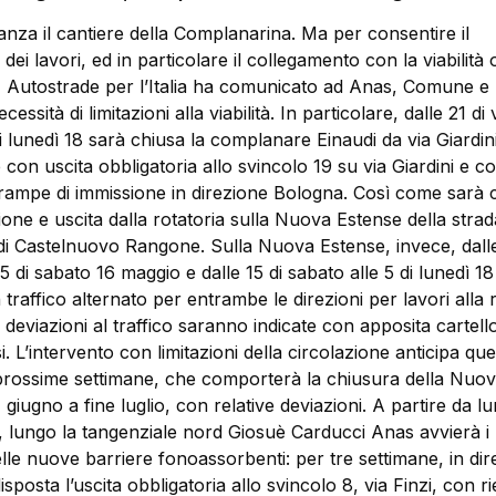
nza il cantiere della Complanarina. Ma per consentire il
ei lavori, ed in particolare il collegamento con la viabilità 
2, Autostrade per l’Italia ha comunicato ad Anas, Comune e
essità di limitazioni alla viabilità. In particolare, dalle 21 di
i lunedì 18 sarà chiusa la complanare Einaudi da via Giardini
on uscita obbligatoria allo svincolo 19 su via Giardini e c
 rampe di immissione in direzione Bologna. Così come sarà c
one e uscita dalla rotatoria sulla Nuova Estense della strad
 di Castelnuovo Rangone. Sulla Nuova Estense, invece, dalle
 5 di sabato 16 maggio e dalle 15 di sabato alle 5 di lunedì 1
n traffico alternato per entrambe le direzioni per lavori alla 
e deviazioni al traffico saranno indicate con apposita cartello
i. L’intervento con limitazioni della circolazione anticipa que
 prossime settimane, che comporterà la chiusura della Nuo
 giugno a fine luglio, con relative deviazioni. A partire da l
, lungo la tangenziale nord Giosuè Carducci Anas avvierà i l
elle nuove barriere fonoassorbenti: per tre settimane, in di
sposta l’uscita obbligatoria allo svincolo 8, via Finzi, con ri