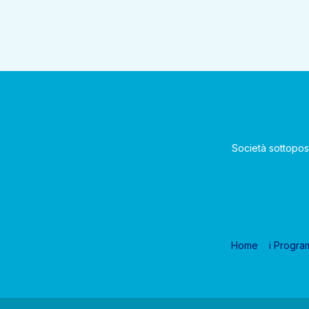
Società sottopos
Home
i Progra