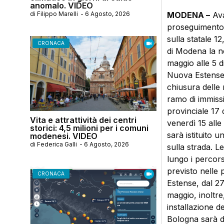
anomalo. VIDEO
di
Filippo Marelli
-
6 Agosto, 2026
MODENA –
Ava
proseguimento d
sulla statale 1
CRONACA
di Modena la nec
maggio alle 5 d
Nuova Estense c
chiusura delle
ramo di immissi
provinciale 17
Vita e attrattività dei centri
venerdì 15 alle
storici: 4,5 milioni per i comuni
sarà istituito u
modenesi. VIDEO
di
Federica Galli
-
6 Agosto, 2026
sulla strada. L
lungo i percors
previsto nelle
CRONACA
Estense, dal 27
maggio, inoltre
installazione d
Bologna sarà di