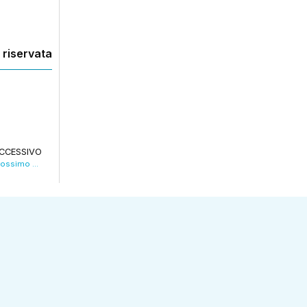
 riservata
CCESSIVO
Caro energia, l’allarme delle piscine: “Dal prossimo autunno rischio chiusura”. VIDEO