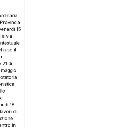
ordinaria
 Provincia
 venerdì 15
 a via
ontestuale
hiuso il
a
 21 di
8 maggio
rotatoria
nistica
llo
va
unedì 18
avori di
rezione
entro in