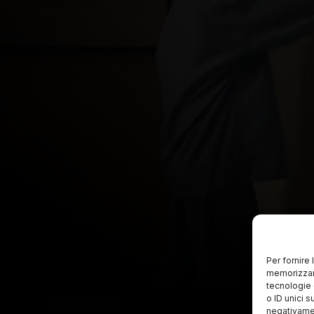
Per fornire
memorizzare
tecnologie 
o ID unici s
negativamen