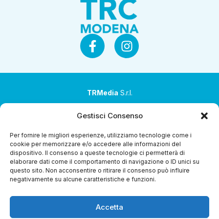
TRMedia
S.r.l.
Società a socio unico
Gestisci Consenso
Società sottoposta ad attività di direzione e
Per fornire le migliori esperienze, utilizziamo tecnologie come i
coordinamento da parte di Coop Alleanza 3.0 Soc. Coop.
cookie per memorizzare e/o accedere alle informazioni del
dispositivo. Il consenso a queste tecnologie ci permetterà di
Sede legale: via Ragazzi del ’99 nr. 51 42124 Reggio Emilia
elaborare dati come il comportamento di navigazione o ID unici su
(RE)
questo sito. Non acconsentire o ritirare il consenso può influire
negativamente su alcune caratteristiche e funzioni.
P.Iva 00651840365
Capitale sociale € 1.040.000 i.v.
Accetta
Home
i Programmi
Diretta Streaming
Guida TV
Chi