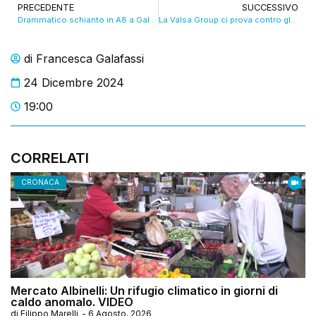
PRECEDENTE
SUCCESSIVO
Drammatico schianto in A8 a Gallarate, morta una modenese di 42 anni
La Valsa Group ci prova contro gli “invincibili”. Ascolta la radiocronaca in diretta
di
Francesca Galafassi
24 Dicembre 2024
19:00
CORRELATI
CRONACA
Mercato Albinelli: Un rifugio climatico in giorni di
caldo anomalo. VIDEO
di
Filippo Marelli
-
6 Agosto, 2026