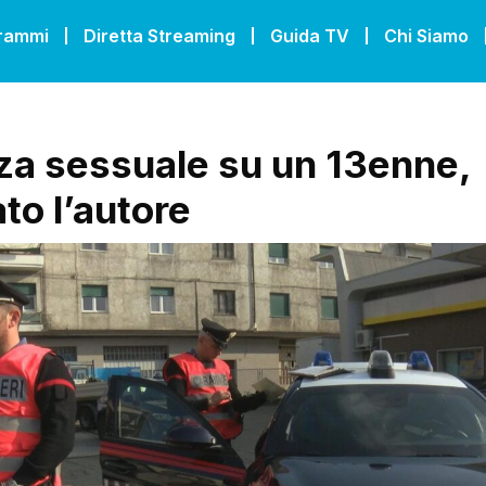
grammi
Diretta Streaming
Guida TV
Chi Siamo
za sessuale su un 13enne,
to l’autore