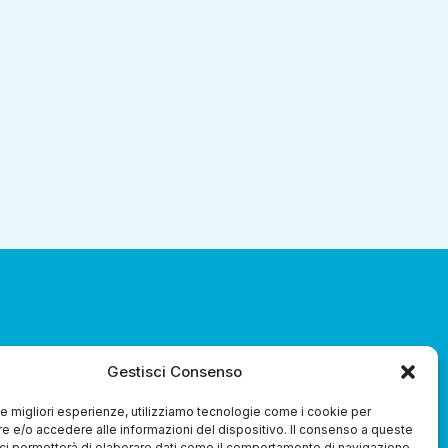
za 3.0 Soc. Coop.
Gestisci Consenso
 le migliori esperienze, utilizziamo tecnologie come i cookie per
 e/o accedere alle informazioni del dispositivo. Il consenso a queste
ci permetterà di elaborare dati come il comportamento di navigazione