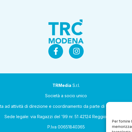
TRMedia
S.r.l.
Società a socio unico
ta ad attività di direzione e coordinamento da parte di Coop Allean
Sede legale: via Ragazzi del ’99 nr. 51 42124 Reggio Emilia (RE)
Per fornire
memorizzare
P.Iva 00651840365
tecnologie 