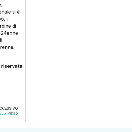
to
enale si è
o, i
rdine di
l 24enne
i
orenne.
 riservata
CCESSIVO
iaco. VIDEO