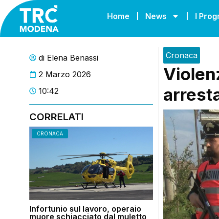
Home
News
I Pro
Cronaca
di
Elena Benassi
Violen
2 Marzo 2026
arresta
10:42
CORRELATI
CRONACA
Infortunio sul lavoro, operaio
muore schiacciato dal muletto