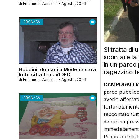
di
Emanuela Zanasi
-
7 Agosto, 2026
CRONACA
Si tratta di
scontare la 
in un parco 
Guccini, domani a Modena sarà
ragazzino te
lutto cittadino. VIDEO
di
Emanuela Zanasi
-
7 Agosto, 2026
CAMPOGALLIA
parco pubblico
CRONACA
averlo afferrato
fortunatamente 
raccontato tutt
denuncia presso
immediatamente 
Procura della R