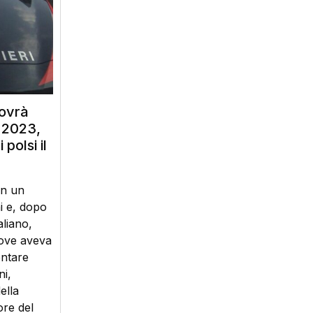
dovrà
l 2023,
polsi il
in un
i e, dopo
aliano,
dove aveva
entare
ni,
ella
ore del