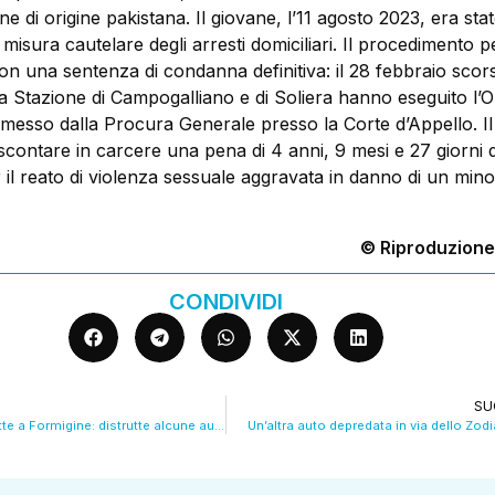
e di origine pakistana. Il giovane, l’11 agosto 2023, era sta
 misura cautelare degli arresti domiciliari. Il procedimento p
n una sentenza di condanna definitiva: il 28 febbraio scors
la Stazione di Campogalliano e di Soliera hanno eseguito l’O
messo dalla Procura Generale presso la Corte d’Appello. I
contare in carcere una pena di 4 anni, 9 mesi e 27 giorni d
 il reato di violenza sessuale aggravata in danno di un min
© Riproduzione
CONDIVIDI
SU
Incendio nella notte a Formigine: distrutte alcune auto. VIDEO
Un’altra auto depredata in via dello Zod