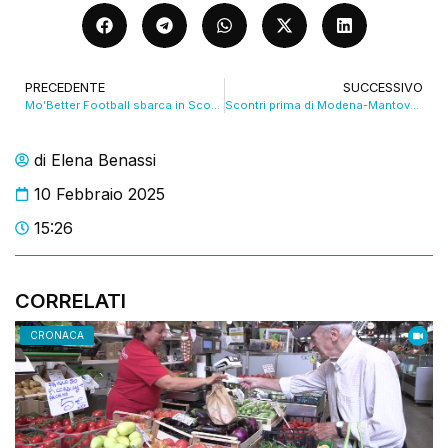
PRECEDENTE
SUCCESSIVO
Mo’Better Football sbarca in Scozia: a Glasgow “Stickers and Strikers”. VIDEO
Scontri prima di Modena-Mantova, scattano daspo e denunce
di
Elena Benassi
10 Febbraio 2025
15:26
CORRELATI
CRONACA