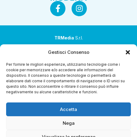
TRMedia
S.r.l.
Società a socio unico
Gestisci Consenso
Società sottoposta ad attività di direzione e
Per fornire le migliori esperienze, utilizziamo tecnologie come i
coordinamento da parte di Coop Alleanza 3.0 Soc. Coop.
cookie per memorizzare e/o accedere alle informazioni del
dispositivo. Il consenso a queste tecnologie ci permetterà di
Sede legale: via Ragazzi del ’99 nr. 51 42124 Reggio Emilia
elaborare dati come il comportamento di navigazione o ID unici su
(RE)
questo sito. Non acconsentire o ritirare il consenso può influire
negativamente su alcune caratteristiche e funzioni.
P.Iva 00651840365
Capitale sociale € 1.040.000 i.v.
Accetta
Home
i Programmi
Diretta Streaming
Guida TV
Chi
Siamo
Contatti
Gerenza
Whistleblowing
Nega
Visualizza le preferenze