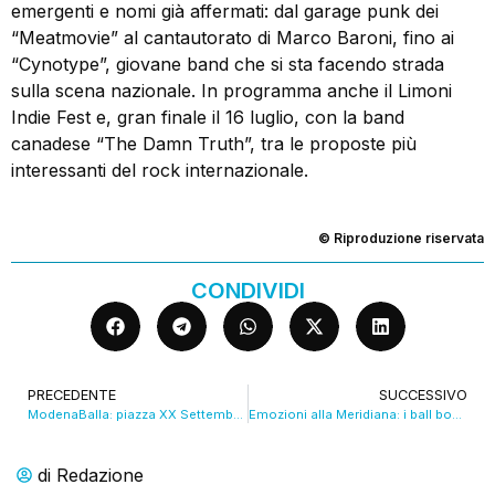
emergenti e nomi già affermati: dal garage punk dei
“Meatmovie” al cantautorato di Marco Baroni, fino ai
“Cynotype”, giovane band che si sta facendo strada
sulla scena nazionale. In programma anche il Limoni
Indie Fest e, gran finale il 16 luglio, con la band
canadese “The Damn Truth”, tra le proposte più
interessanti del rock internazionale.
© Riproduzione riservata
CONDIVIDI
PRECEDENTE
SUCCESSIVO
ModenaBalla: piazza XX Settembre gremita per il primo appuntamento di giugno. VIDEO
Emozioni alla Meridiana: i ball boys in campo con le campionesse. VIDEO
di
Redazione