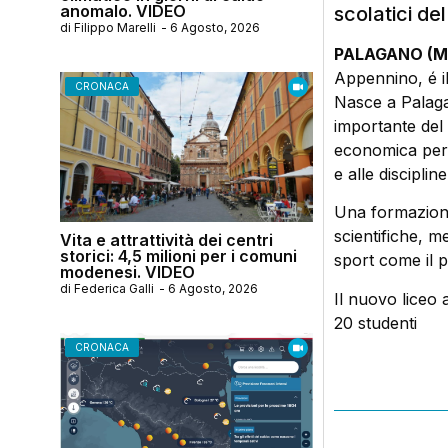
anomalo. VIDEO
scolatici del
di
Filippo Marelli
-
6 Agosto, 2026
PALAGANO (M
Appennino, é il
CRONACA
Nasce a Palagan
importante del 
economica perc
e alle discipli
Una formazione
scientifiche, 
Vita e attrattività dei centri
storici: 4,5 milioni per i comuni
sport come il p
modenesi. VIDEO
di
Federica Galli
-
6 Agosto, 2026
Il nuovo liceo 
20 studenti
CRONACA