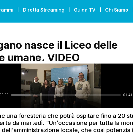
grammi
Diretta Streaming
Guida TV
Chi Siamo
gano nasce il Liceo delle
ze umane. VIDEO
e una foresteria che potrà ospitare fino a 20 st
perte da martedì. “Un’occasione per tutta la mo
dell’amministrazione locale, che così potenzia i